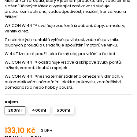
Multifunkční produkt, který v jediném produktu díky speciálnímu
složení účinných látek a vynikající zatékavosti slučuje
protikorozní ochranu, vodoodpudivost, mazání, konzervaci a
čištění.
WEICON W 44 T® uvolňuje zadřené šroubení, čepy, armatury,
ventily a rez.
Z elektrických kontaktů vytěsňuje vlhkost, zabraňuje vzniku
bludných proudů a usnadňuje spouštění motorů ve vlhku.
W 44 T lze také použít jako řezný olej pro vrtání a řezání.
WEICON W 44 T® odstraňuje vrzavé a skřípavé zvuky pantů,
ložisek, vedení, kloubů a spojek.
WEICON W 44 T®nezná téměř žádného omezení v dílnách, v
automobilovém, námořním, elektro průmyslu, zemědělství,
domácnosti a nebo hobby použití.
objem
200ml
400ml
500ml
133,10 Kč
S DPH