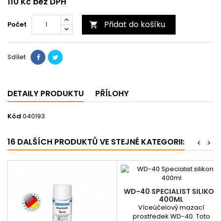
110 Kč bez DPH
Přidat do košíku
Počet

Sdílet
DETAILY PRODUKTU
PŘÍLOHY
Kód
040193
16 DALŠÍCH PRODUKTŮ VE STEJNÉ KATEGORII:
<
>
WD-40 SPECIALIST SILIKON
400ML
Víceúčelový mazací
prostředek WD-40. Toto