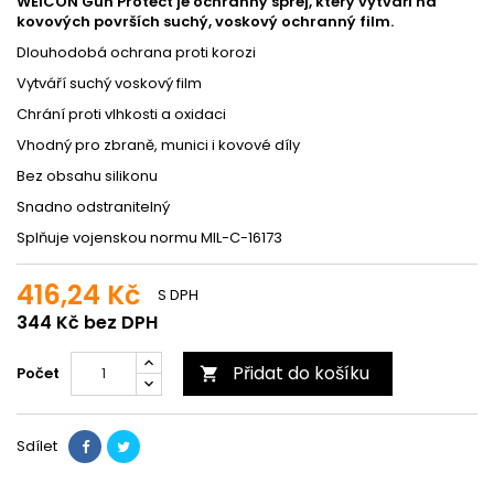
WEICON Gun Protect je ochranný sprej, který vytváří na
kovových površích suchý, voskový ochranný film.
Dlouhodobá ochrana proti korozi
Vytváří suchý voskový film
Chrání proti vlhkosti a oxidaci
Vhodný pro zbraně, munici i kovové díly
Bez obsahu silikonu
Snadno odstranitelný
Splňuje vojenskou normu MIL-C-16173
416,24 Kč
S DPH
344 Kč bez DPH
Přidat do košíku
Počet

Sdílet