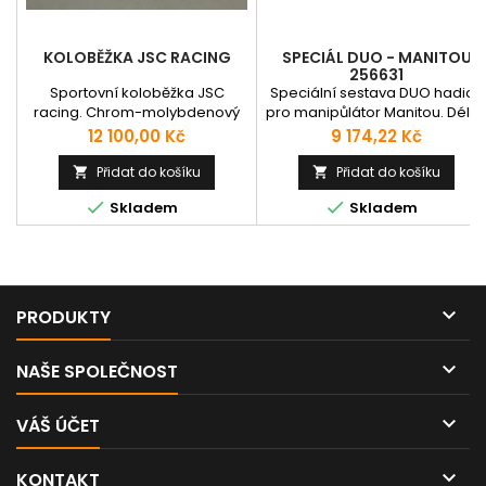
KOLOBĚŽKA JSC RACING
SPECIÁL DUO - MANITOU
256631
Sportovní koloběžka JSC
Speciální sestava DUO hadice
racing. Chrom-molybdenový
pro manipůlátor Manitou. Délk
rám. Kola 20’’ / 12’’ Váha 7,5 Kg
7330mm; DKOS 12 M24x1,5, CES
Cena
Cena
12 100,00 Kč
9 174,22 Kč
Vhodné pro všechny věkové
12 180° M24x1,5 .7582 Sériové
kategorie. Nosnost do 100 kg.
číslo: 256631
Přidat do košíku
Přidat do košíku


Univerzální držák na zeď


Skladem
Skladem
ZDARMA.

PRODUKTY

NAŠE SPOLEČNOST

VÁŠ ÚČET

KONTAKT