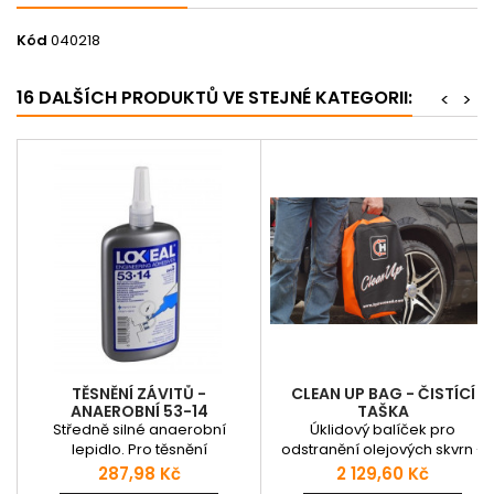
Kód
040218
16 DALŠÍCH PRODUKTŮ VE STEJNÉ KATEGORII:
<
>
TĚSNĚNÍ ZÁVITŮ -
CLEAN UP BAG - ČISTÍCÍ
ANAEROBNÍ 53-14
TAŠKA
Středně silné anaerobní
Úklidový balíček pro
lepidlo. Pro těsnění
odstranění olejových skvrn -
hydraulických a
pro absorbci uniklého oleje na
Cena
Cena
287,98 Kč
2 129,60 Kč
pneumatických závitových
tvrdém povrchu. Pro použití jak