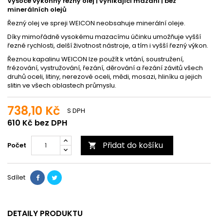
Vysoce výkonný řezný olej | vynikající mazání | bez
minerálních olejů
Řezný olej ve spreji WEICON neobsahuje minerální oleje.
Díky mimořádně vysokému mazacímu účinku umožňuje vyšší
řezné rychlosti, delší životnost nástroje, a tím i vyšší řezný výkon.
Řeznou kapalinu WEICON lze použít k vrtání, soustružení,
frézování, vystružování, řezání, děrování a řezání závitů všech
druhů oceli, litiny, nerezové oceli, mědi, mosazi, hliníku a jejich
slitin ve všech oblastech průmyslu.
738,10 Kč
S DPH
610 Kč bez DPH
Přidat do košíku
Počet

Sdílet
DETAILY PRODUKTU