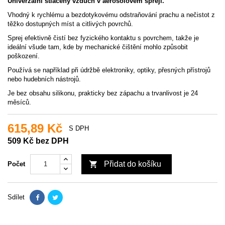
Univerzální stlačený vzduch v aerosolovém spreji.
Vhodný k rychlému a bezdotykovému odstraňování prachu a nečistot z
těžko dostupných míst a citlivých povrchů.
Sprej efektivně čistí bez fyzického kontaktu s povrchem, takže je
ideální všude tam, kde by mechanické čištění mohlo způsobit
poškození.
Používá se například při údržbě elektroniky, optiky, přesných přístrojů
nebo hudebních nástrojů.
Je bez obsahu silikonu, prakticky bez zápachu a trvanlivost je 24
měsíců.
615,89 Kč
S DPH
509 Kč bez DPH

Přidat do košíku
Počet
Sdílet