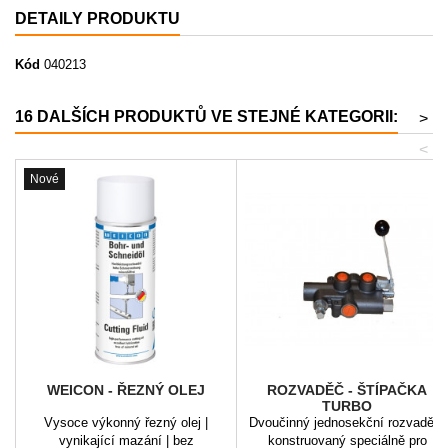
DETAILY PRODUKTU
Kód
040213
16 DALŠÍCH PRODUKTŮ VE STEJNÉ KATEGORII:
>
<
Nové
WEICON - ŘEZNÝ OLEJ
ROZVADĚČ - ŠTÍPAČKA
TURBO
Vysoce výkonný řezný olej |
Dvoučinný jednosekční rozvaděč,
vynikající mazání | bez
konstruovaný speciálně pro