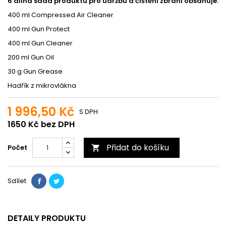
6 dílna sada produktu pro udržbu a čištění zbraní obsahuje:
400 ml Compressed Air Cleaner
400 ml Gun Protect
400 ml Gun Cleaner
200 ml Gun Oil
30 g Gun Grease
Hadřík z mikrovlákna
1 996,50 Kč
S DPH
1650 Kč bez DPH
Přidat do košíku
Počet

Sdílet
DETAILY PRODUKTU