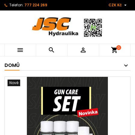

Telefon:
777 224 269
CZK Kč
0



shopping_cart
DOMŮ
Nové