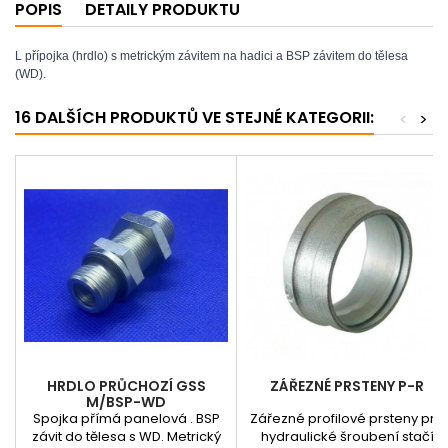
POPIS
DETAILY PRODUKTU
L přípojka (hrdlo) s metrickým závitem na hadici a BSP závitem do tělesa
(WD).
16 DALŠÍCH PRODUKTŮ VE STEJNÉ KATEGORII:
<
>
HRDLO PRŮCHOZÍ GSS
ZÁŘEZNÉ PRSTENY P-R
M/BSP-WD
Spojka přímá panelová . BSP
Zářezné profilové prsteny pro
závit do tělesa s WD. Metrický
hydraulické šroubení stačí