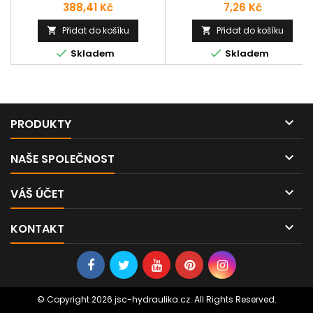
závit do hadice/trubky.
navlékonut na přesnou
Cena
Cena
388,41 Kč
7,26 Kč
hydraulickou trubku a následn
dotáhnout převlčenou maticí.
Přidat do košíku
Přidat do košíku


Dojde tak k zálisu na


Skladem
Skladem
hydraulickou trubku a šroubení
je plně funkční. DIN2353

PRODUKTY

NAŠE SPOLEČNOST

VÁŠ ÚČET

KONTAKT
© Copyright 2026 jsc-hydraulika.cz. All Rights Reserved.