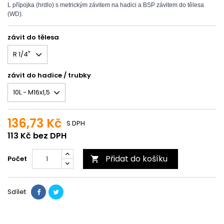
L přípojka (hrdlo) s metrickým závitem na hadici a BSP závitem do tělesa
(WD).
závit do tělesa
závit do hadice / trubky
136,73 Kč
S DPH
113 Kč bez DPH
Přidat do košíku
Počet

Sdílet