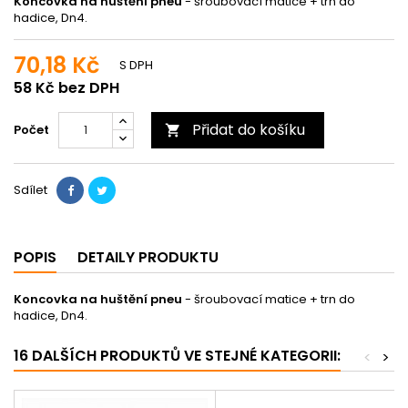
Koncovka na huštění pneu
- šroubovací matice + trn do
hadice, Dn4.
70,18 Kč
S DPH
58 Kč bez DPH
Přidat do košíku
Počet

Sdílet
POPIS
DETAILY PRODUKTU
Koncovka na huštění pneu
- šroubovací matice + trn do
hadice, Dn4.
16 DALŠÍCH PRODUKTŮ VE STEJNÉ KATEGORII:
<
>