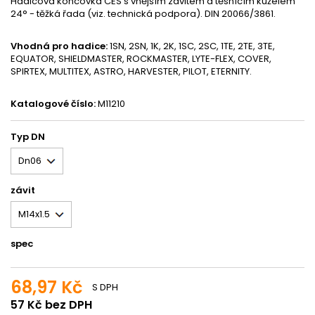
Hadicová koncovka CES s vnějším závitem a těsnícím kuželem
24° - těžká řada (viz. technická podpora). DIN 20066/3861.
Vhodná pro hadice:
1SN, 2SN, 1K, 2K, 1SC, 2SC, 1TE, 2TE, 3TE,
EQUATOR, SHIELDMASTER, ROCKMASTER, LYTE-FLEX, COVER,
SPIRTEX, MULTITEX, ASTRO, HARVESTER, PILOT, ETERNITY.
Katalogové číslo:
M11210
Typ DN
závit
spec
68,97 Kč
S DPH
57 Kč bez DPH