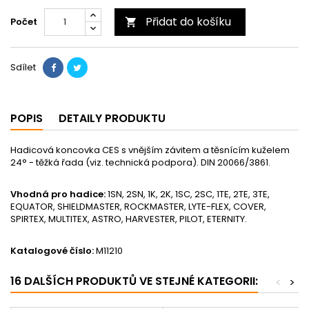
Přidat do košíku
Počet

Sdílet
POPIS
DETAILY PRODUKTU
Hadicová koncovka CES s vnějším závitem a těsnícím kuželem
24° - těžká řada (viz. technická podpora). DIN 20066/3861.
Vhodná pro hadice:
1SN, 2SN, 1K, 2K, 1SC, 2SC, 1TE, 2TE, 3TE,
EQUATOR, SHIELDMASTER, ROCKMASTER, LYTE-FLEX, COVER,
SPIRTEX, MULTITEX, ASTRO, HARVESTER, PILOT, ETERNITY.
Katalogové číslo:
M11210
16 DALŠÍCH PRODUKTŮ VE STEJNÉ KATEGORII:
<
>