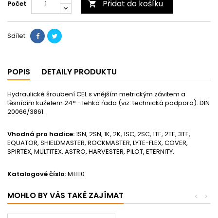
Přidat do košíku
Počet

Sdílet
POPIS
DETAILY PRODUKTU
Hydraulické šroubení CEL s vnějším metrickým závitem a
těsnícím kuželem 24° - lehká řada (viz. technická podpora). DIN
20066/3861.
Vhodná pro hadice:
1SN, 2SN, 1K, 2K, 1SC, 2SC, 1TE, 2TE, 3TE,
EQUATOR, SHIELDMASTER, ROCKMASTER, LYTE-FLEX, COVER,
SPIRTEX, MULTITEX, ASTRO, HARVESTER, PILOT, ETERNITY.
Katalogové číslo:
M11110
MOHLO BY VÁS TAKÉ ZAJÍMAT
<
>