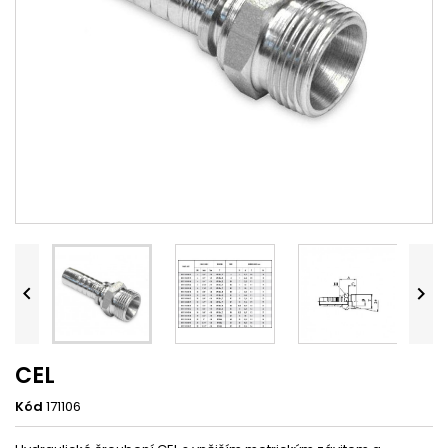


CEL
Kód
171106