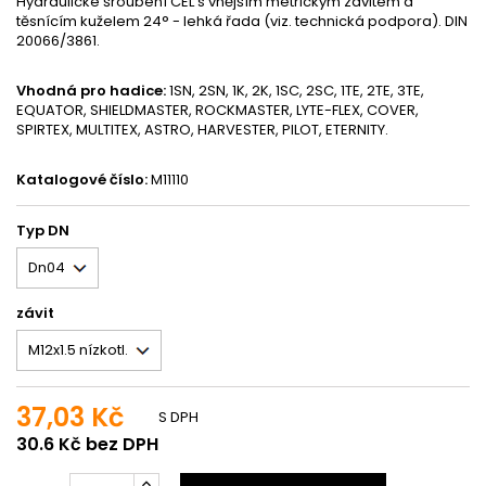
Hydraulické šroubení CEL s vnějším metrickým závitem a
těsnícím kuželem 24° - lehká řada (viz. technická podpora). DIN
20066/3861.
Vhodná pro hadice:
1SN, 2SN, 1K, 2K, 1SC, 2SC, 1TE, 2TE, 3TE,
EQUATOR, SHIELDMASTER, ROCKMASTER, LYTE-FLEX, COVER,
SPIRTEX, MULTITEX, ASTRO, HARVESTER, PILOT, ETERNITY.
Katalogové číslo:
M11110
Typ DN
závit
37,03 Kč
S DPH
30.6 Kč bez DPH