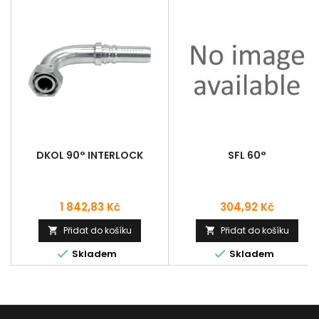
DKOL 90° INTERLOCK
SFL 60°
Cena
Cena
1 842,83 Kč
304,92 Kč
Přidat do košíku
Přidat do košíku




Skladem
Skladem