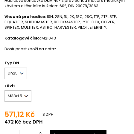
Hadicová koncovka DKM 45° s převlečnou maticí s metrickým
závitem a těsnícím kuželem 60°, DIN 20078/3863.
Vhodná pro hadice:
1SN, 2SN, 1K, 2K, 1SC, 2SC, 1TE, 2TE, 3TE,
EQUATOR, SHIELDMASTER, ROCKMASTER, LYTE-FLEX, COVER,
SPIRTEX, MULTITEX, ASTRO, HARVESTER, PILOT, ETERNITY.¨
Katalogové číslo:
M21043
Dostupnost zboží na dotaz.
Typ DN
závit
571,12 Kč
S DPH
472 Kč bez DPH