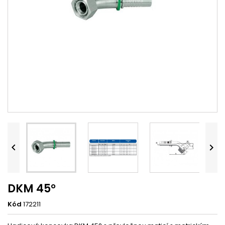


DKM 45°
Kód
172211