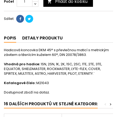
Přidat do košíku
Počet

Sdílet
POPIS
DETAILY PRODUKTU
Hadicová koncovka DKM 45° s převlečnou maticí s metrickým
závitem a těsnícím kuželem 60°, DIN 20078/3863.
Vhodná pro hadice:
1SN, 2SN, 1K, 2K, 1SC, 2SC, 1TE, 2TE, 3TE,
EQUATOR, SHIELDMASTER, ROCKMASTER, LYTE-FLEX, COVER,
SPIRTEX, MULTITEX, ASTRO, HARVESTER, PILOT, ETERNITY.¨
Katalogové číslo:
M21043
Dostupnost zboží na dotaz.
16 DALŠÍCH PRODUKTŮ VE STEJNÉ KATEGORII:
<
>