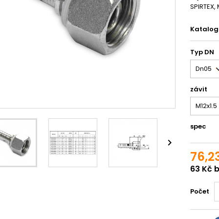
SPIRTEX, 
Katalogo
Typ DN
závit
spec

76,2
63 Kč 
Počet