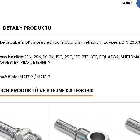
Sdílet
DETAILY PRODUKTU
ké šroubení DKL s převlečnou maticí a s metrickým závitem. DIN 2007
pro hadice:
1SN, 2SN, 1K, 2K, 1SC, 2SC, 1TE. 2TE, 3TE, EQUATOR, SHIEL
RVESTER, PILOT, ETERNITY
vé číslo:
M21312 / M21313
ŠÍCH PRODUKTŮ VE STEJNÉ KATEGORII: