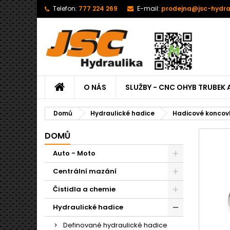
Telefon:
777 224 269
E-mail:
prodejna@jsc-hydra
O NÁS
SLUŽBY - CNC OHYB TRUBEK 
Domů
Hydraulické hadice
Hadicové koncov
DOMŮ
Auto - Moto
Centrální mazání
Čistidla a chemie
Hydraulické hadice
Definované hydraulické hadice