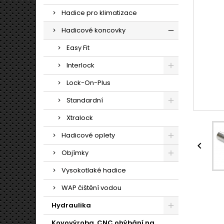
Hadice pro klimatizace
Hadicové koncovky
Easy Fit
Interlock
Lock-On-Plus
Standardní
Xtralock
Hadicové oplety

Objímky
Vysokotlaké hadice
WAP čištění vodou
Hydraulika
Kovovýroba, CNC ohýbání na