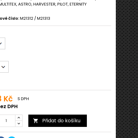
MULTITEX, ASTRO, HARVESTER, PILOT, ETERNITY
vé číslo:
M21312 / M21313
3 Kč
S DPH
bez DPH
Přidat do košíku
