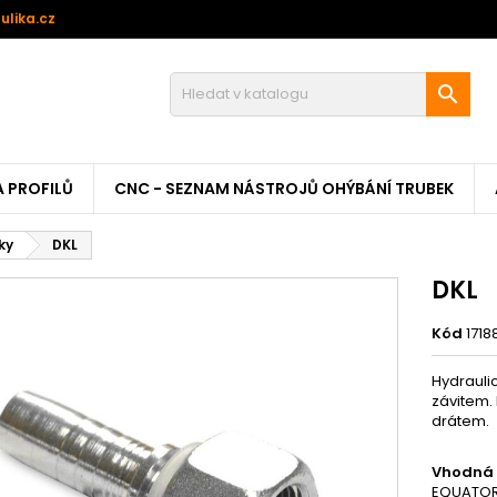
ulika.cz

A PROFILŮ
CNC - SEZNAM NÁSTROJŮ OHÝBÁNÍ TRUBEK
ky
DKL
DKL
Kód
1718
Hydrauli
závitem.
drátem.
Vhodná 
EQUATOR,