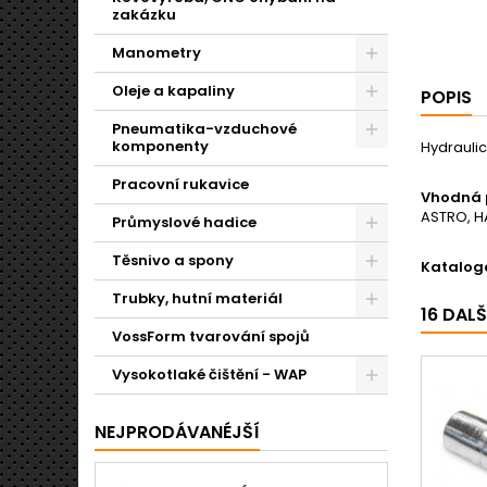
zakázku
Manometry
Oleje a kapaliny
POPIS
Pneumatika-vzduchové
komponenty
Hydraulic
Pracovní rukavice
Vhodná 
ASTRO, HA
Průmyslové hadice
Těsnivo a spony
Katalogo
Trubky, hutní materiál
16 DAL
VossForm tvarování spojů
Vysokotlaké čištění - WAP
NEJPRODÁVANÉJŠÍ