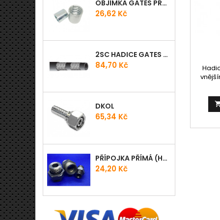
OBJÍMKA GATES PRO-V
Cena
26,62 Kč
2SC HADICE GATES PROV
Cena
84,70 Kč
Hadi
vnějš
kuželem
tech
2006
DKOL
hadice
Cena
65,34 Kč
2SC, 1
SHIELD
LYTE-
MULTIT
PILOT,
PŘÍPOJKA PŘÍMÁ (HRDLO) GES - WD
Cena
24,20 Kč