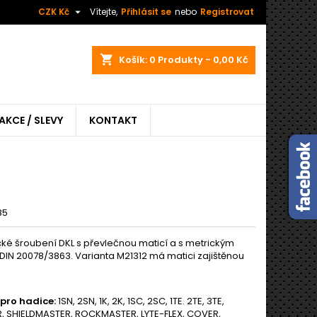

CZK Kč
Vítejte,
Přihlásit se
nebo
Registrovat
shopping_cart
Košík:
0
Produkty - 0,00 Kč
AKCE / SLEVY
KONTAKT
85
cké šroubení DKL s převlečnou maticí a s metrickým
 DIN 20078/3863. Varianta M21312 má matici zajištěnou
pro hadice:
1SN, 2SN, 1K, 2K, 1SC, 2SC, 1TE. 2TE, 3TE,
 SHIELDMASTER, ROCKMASTER, LYTE-FLEX, COVER,