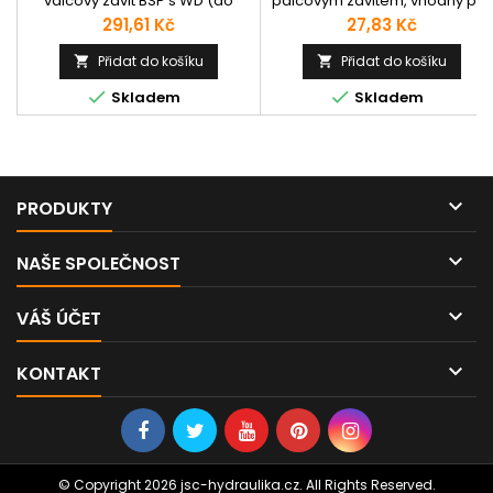
válcový závit BSP s WD (do
palcovým závitem, vhodný pro
tělesa) / vnitřní závit ORFS.
použití s hydraulickým okem.
Cena
Cena
291,61 Kč
27,83 Kč
Přidat do košíku
Přidat do košíku




Skladem
Skladem

PRODUKTY

NAŠE SPOLEČNOST

VÁŠ ÚČET

KONTAKT
© Copyright 2026 jsc-hydraulika.cz. All Rights Reserved.