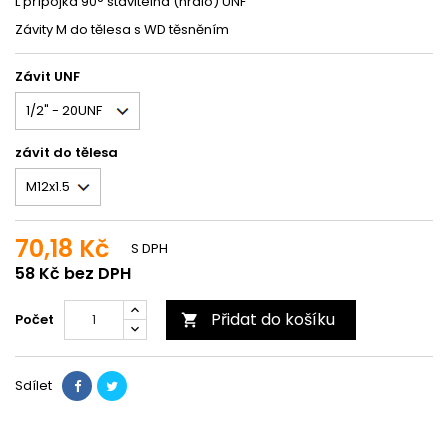
L přípojka 90° stavitelná (hrdlo) UNF
Závity M do tělesa s WD těsněním
Závit UNF
závit do tělesa
70,18 Kč
S DPH
58 Kč bez DPH
Přidat do košíku
Počet

Sdílet