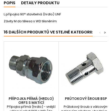
POPIS
DETAILY PRODUKTU
L přípojka 90° stavitelná (hrdlo) UNF
Závity M do tělesa s WD těsněním
16 DALŠÍCH PRODUKTŮ VE STEJNÉ KATEGORII:
<
>
PŘÍPOJKA PŘÍMÁ (HRDLO)
PRŮTOKOVÝ ŠROUB BSP
ORFS S MATICÍ
Přípojka přímá (hrdlo) - vnější
Průtokový šroub s válcovým