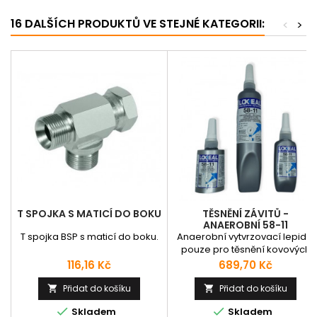
16 DALŠÍCH PRODUKTŮ VE STEJNÉ KATEGORII:
<
>
T SPOJKA S MATICÍ DO BOKU
TĚSNĚNÍ ZÁVITŮ -
ANAEROBNÍ 58-11
T spojka BSP s maticí do boku.
Anaerobní vytvrzovací lepidlo
pouze pro těsnění kovových
závitových spojů. NSF
Cena
Cena
116,16 Kč
689,70 Kč
registrovaná v kat. P1(n. 141234
jako přijatelné pro použití jako
Přidat do košíku
Přidat do košíku


tmel v oblasti zpracování


Skladem
Skladem
potravin a kolem nich.