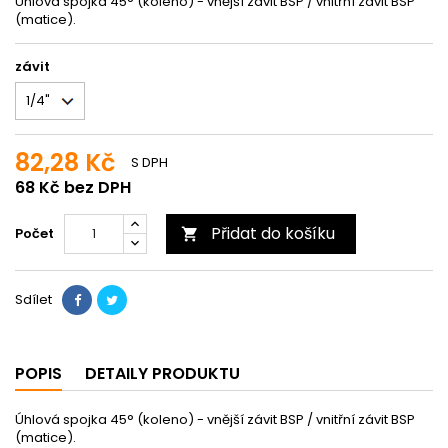
Úhlová spojka 45° (koleno) - vnější závit BSP / vnitřní závit BSP
(matice).
závit
82,28 Kč
S DPH
68 Kč bez DPH
Přidat do košíku
Počet

Sdílet
POPIS
DETAILY PRODUKTU
Úhlová spojka 45° (koleno) - vnější závit BSP / vnitřní závit BSP
(matice).