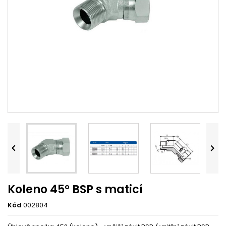


Koleno 45° BSP s maticí
Kód
002804