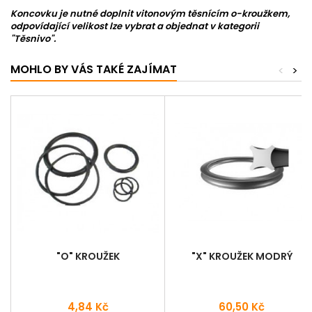
Koncovku je nutné doplnit vitonovým těsnícím o-kroužkem,
odpovídající velikost lze vybrat a objednat v kategorii
"Těsnivo".
MOHLO BY VÁS TAKÉ ZAJÍMAT
<
>
"O" KROUŽEK
"X" KROUŽEK MODRÝ
Cena
Cena
4,84 Kč
60,50 Kč