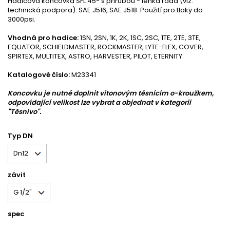
Hadicová koncovka SFL 45° s přirubou - lehká řada (viz.
technická podpora). SAE J516, SAE J518. Použití pro tlaky do
3000psi.
Vhodná pro hadice:
1SN, 2SN, 1K, 2K, 1SC, 2SC, 1TE, 2TE, 3TE,
EQUATOR, SCHIELDMASTER, ROCKMASTER, LYTE-FLEX, COVER,
SPIRTEX, MULTITEX, ASTRO, HARVESTER, PILOT, ETERNITY.
Katalogové číslo:
M23341
Koncovku je nutné doplnit vitonovým těsnícím o-kroužkem,
odpovídající velikost lze vybrat a objednat v kategorii
"Těsnivo".
Typ DN
závit
spec