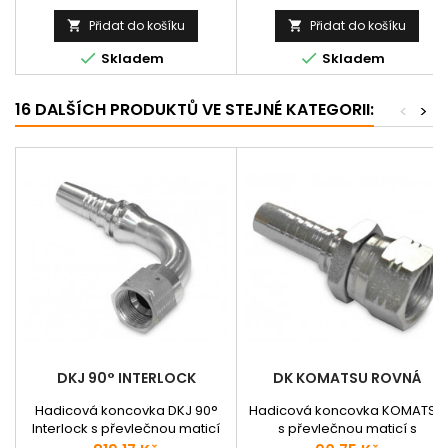
Přidat do košíku
Přidat do košíku




Skladem
Skladem
16 DALŠÍCH PRODUKTŮ VE STEJNÉ KATEGORII:
<
>
DKJ 90° INTERLOCK
DK KOMATSU ROVNÁ
Hadicová koncovka DKJ 90°
Hadicová koncovka KOMATSU
Interlock s převlečnou maticí
s převlečnou maticí s
se závitem typu UNF a vnitřním
metrickým závitem a těsnícím