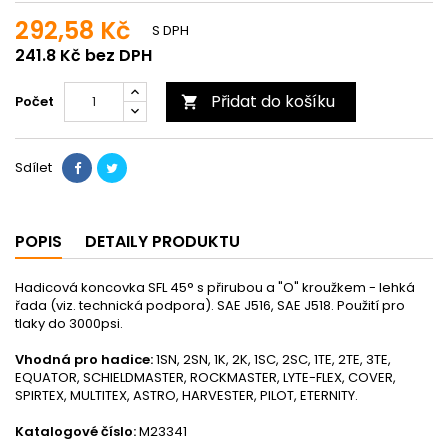
292,58 Kč
S DPH
241.8 Kč bez DPH
Přidat do košíku
Počet

Sdílet
POPIS
DETAILY PRODUKTU
Hadicová koncovka SFL 45° s přirubou a "O" kroužkem - lehká
řada (viz. technická podpora). SAE J516, SAE J518. Použití pro
tlaky do 3000psi.
Vhodná pro hadice:
1SN, 2SN, 1K, 2K, 1SC, 2SC, 1TE, 2TE, 3TE,
EQUATOR, SCHIELDMASTER, ROCKMASTER, LYTE-FLEX, COVER,
SPIRTEX, MULTITEX, ASTRO, HARVESTER, PILOT, ETERNITY.
Katalogové číslo:
M23341