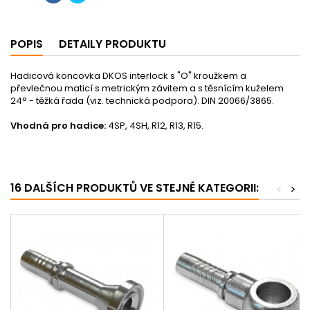
POPIS
DETAILY PRODUKTU
Hadicová koncovka DKOS interlock s "O" kroužkem a
převlečnou maticí s metrickým závitem a s těsnícím kuželem
24° - těžká řada (viz. technická podpora). DIN 20066/3865.
Vhodná pro hadice:
4SP, 4SH, R12, R13, R15.
16 DALŠÍCH PRODUKTŮ VE STEJNÉ KATEGORII:
<
>