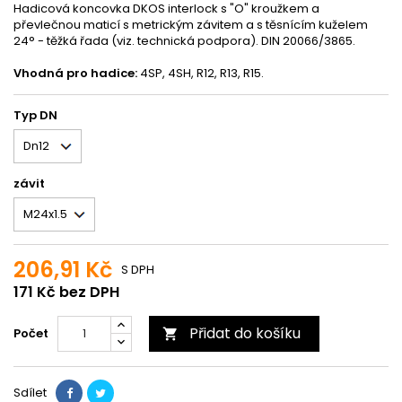
Hadicová koncovka DKOS interlock s "O" kroužkem a
převlečnou maticí s metrickým závitem a s těsnícím kuželem
24° - těžká řada (viz. technická podpora). DIN 20066/3865.
Vhodná pro hadice:
4SP, 4SH, R12, R13, R15.
Typ DN
závit
206,91 Kč
S DPH
171 Kč bez DPH
Přidat do košíku
Počet

Sdílet