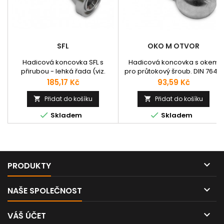
SFL
OKO M OTVOR
Hadicová koncovka SFL s
Hadicová koncovka s okem
přirubou - lehká řada (viz.
pro průtokový šroub. DIN 7642.
technická podpora). SAE J516,
Katalogové číslo: O20310
Cena
Cena
185,17 Kč
93,59 Kč
SAE 1518. Použití pro tlaky do
3000psi. Vhodná pro hadice:
Přidat do košíku
Přidat do košíku


1SN, 2SN, 1K, 2K, 1SC, 2SC, 1TE,


Skladem
Skladem
2TE, 3TE, EQUATOR,
SCHIELDMASTER, ROCKMASTER,
LYTE-FLEX, COVER, SPIRTEX,
MULTITEX, ASTRO, HARVESTER,
PILOT, ETERNITY. Katalogové
číslo: M23311Koncovku je nutné

PRODUKTY
doplnit vitonovým...

NAŠE SPOLEČNOST

VÁŠ ÚČET