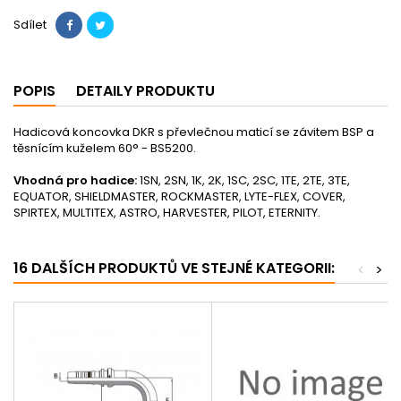
Sdílet
POPIS
DETAILY PRODUKTU
Hadicová koncovka DKR s převlečnou maticí se závitem BSP a
těsnícím kuželem 60° - BS5200.
Vhodná pro hadice:
1SN, 2SN, 1K, 2K, 1SC, 2SC, 1TE, 2TE, 3TE,
EQUATOR, SHIELDMASTER, ROCKMASTER, LYTE-FLEX, COVER,
SPIRTEX, MULTITEX, ASTRO, HARVESTER, PILOT, ETERNITY.
16 DALŠÍCH PRODUKTŮ VE STEJNÉ KATEGORII:
<
>