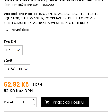
Hadicová koncovka DKR s převlečnou maticí se závitem BSP a
těsnícím kuželem 60° - BS5200.
Vhodná pro hadice:
1SN, 2SN, 1K, 2K, 1SC, 2SC, 1TE, 2TE, 3TE,
EQUATOR, SHIELDMASTER, ROCKMASTER, LYTE-FLEX, COVER,
SPIRTEX, MULTITEX, ASTRO, HARVESTER, PILOT, ETERNITY.
RČ = rovné čelo
Typ DN
závit
62,92 Kč
S DPH
52 Kč bez DPH
Přidat do košíku
Počet
