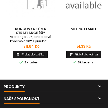
KONCOVKA KLÍMA
METRIC FEMALE
XTRAFLANGE 90°
Xtraflange 90° je hadicová
koncovka 90° s přirubou -
těžká řada (viz. technická
Cena
Cena
1 311,64 Kč
51,33 Kč
podpora). Vhodná pro hadice:
R15, DIAMONDSPIR.Katalogové
Přidat do košíku
Přidat do košíku


číslo: M68590Koncovku je


Skladem
Skladem
nutné doplnit vitonovým
těsnícím o-kroužkem,
odpovídající velikost lze vybrat
a objednat v kategorii
"Těsnivo".

PRODUKTY

NAŠE SPOLEČNOST