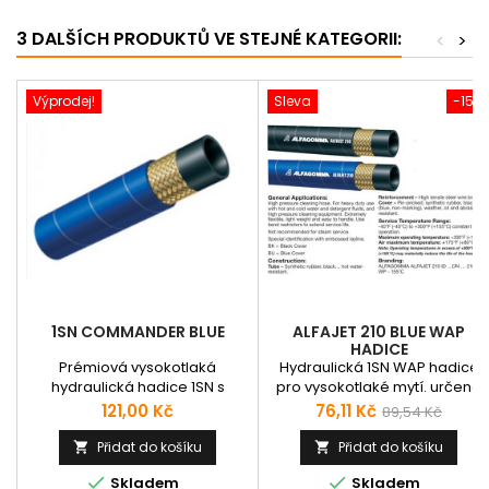
3 DALŠÍCH PRODUKTŮ VE STEJNÉ KATEGORII:
<
>
Výprodej!
Sleva
-15%
1SN COMMANDER BLUE
ALFAJET 210 BLUE WAP
HADICE
Prémiová vysokotlaká
Hydraulická 1SN WAP hadice
hydraulická hadice 1SN s
pro vysokotlaké mytí. určena
jedním ocelovým opletem s
pro vysokotlaké čisticí stroje
Cena
Cena
Běžná
121,00 Kč
76,11 Kč
89,54 Kč
povrchem ze syntetické pryže.
není vhodná pro parní čističe 6
cena
Hadice odpovídá normám:
x 12,1 mm | 210 bar V obnlíbené
Přidat do košíku
Přidat do košíku


SAE 100 R1AT, ISO 1436-1, UNI EN
modré barvě.


Skladem
Skladem
853 Použití: Hadice vhodná pro