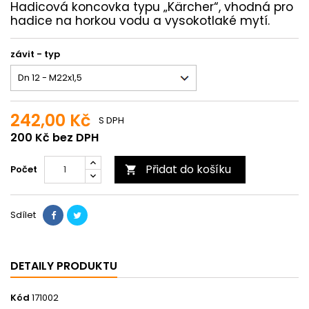
Hadicová koncovka typu „Kärcher“, vhodná pro
hadice na horkou vodu a vysokotlaké mytí.
závit - typ
242,00 Kč
S DPH
200 Kč bez DPH
Přidat do košíku
Počet

Sdílet
DETAILY PRODUKTU
Kód
171002