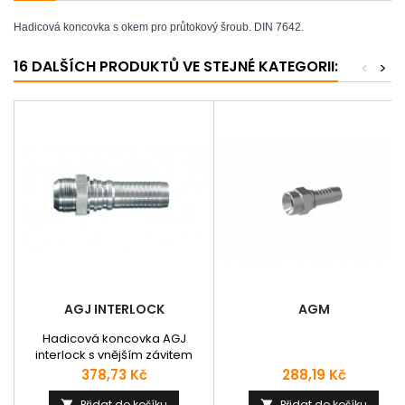
Hadicová koncovka s okem pro průtokový šroub. DIN 7642.
16 DALŠÍCH PRODUKTŮ VE STEJNÉ KATEGORII:
<
>
AGJ INTERLOCK
AGM
Hadicová koncovka AGJ
interlock s vnějším závitem
typu G a vnějším těsnícím
Cena
Cena
378,73 Kč
288,19 Kč
kuželem 37° JIC. SAE J516, SAE
J514. Vhodná pro hadice: 4SH,
Přidat do košíku
Přidat do košíku

