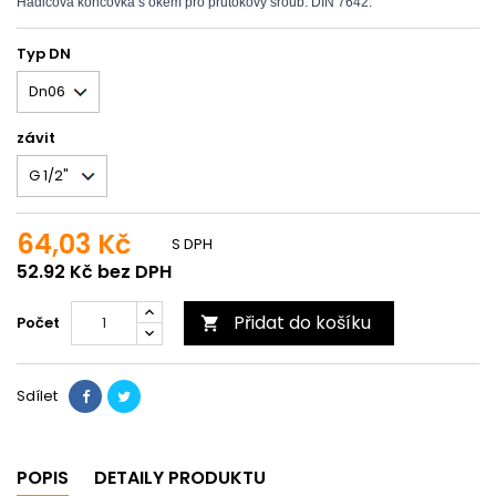
Hadicová koncovka s okem pro průtokový šroub. DIN 7642.
Typ DN
závit
64,03 Kč
S DPH
52.92 Kč bez DPH
Přidat do košíku
Počet

Sdílet
POPIS
DETAILY PRODUKTU