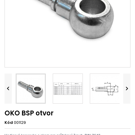


OKO BSP otvor
Kód
001129