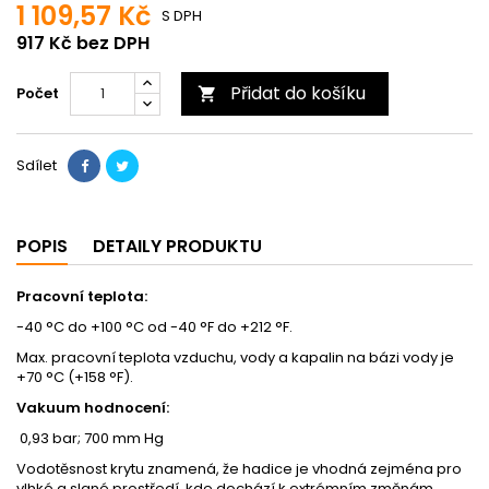
1 109,57 Kč
S DPH
917 Kč bez DPH
Přidat do košíku
Počet

Sdílet
POPIS
DETAILY PRODUKTU
Pracovní teplota:
-40 °C do +100 °C od -40 °F do +212 °F.
Max. pracovní teplota vzduchu, vody a kapalin na bázi vody je
+70 °C (+158 °F).
Vakuum hodnocení:
0,93 bar; 700 mm Hg
Vodotěsnost krytu znamená, že hadice je vhodná zejména pro
vlhké a slané prostředí, kde dochází k extrémním změnám