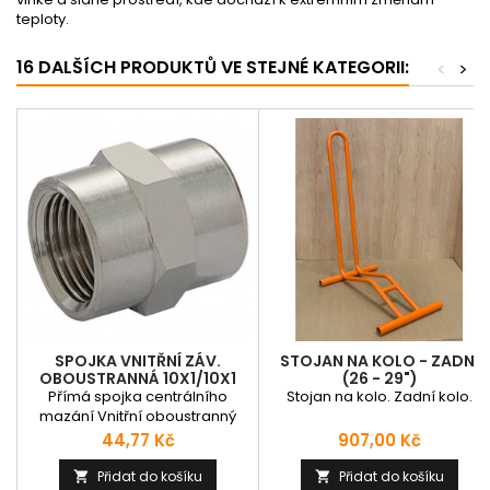
teploty.
16 DALŠÍCH PRODUKTŮ VE STEJNÉ KATEGORII:
<
>
SPOJKA VNITŘNÍ ZÁV.
STOJAN NA KOLO - ZADNÍ
OBOUSTRANNÁ 10X1/10X1
(26 - 29")
Přímá spojka centrálního
Stojan na kolo. Zadní kolo.
mazání Vnitřní oboustranný
závit M10x1 Tlak: do 150 bar
Cena
Cena
44,77 Kč
907,00 Kč
Přidat do košíku
Přidat do košíku

