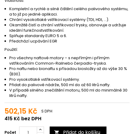
Vlastnosti:
Kompletní a rychlé a silné čištění celého palivového systému,
a to již po jediné aplikaci.
Chrání vysokotlaké vstřikovací systémy (TDI, HDI, …).
Okamžitě čistí a chrání vstřikovací trysky, obnovuje a udržuje
ideální funkčnostvstřikování.
Splňuje standardy EURO 5 a 6.
Předchází ucpávání EGR
Použití:
Pro všechny naftové motory – s nepřímým i přímým
vstřikováním Common-Railnebo čerpadlo-tryska.
Pro naftu nebo bionaftu s přísadou biosložky až do výše 30 %
(B30).
Pro vysokotlaké vstřikovací systémy.
Přidat do palivové nádrže, 500 ml do až 60 litrů nafty.
V případě silného znečištění motoru, 500 ml do minimálně 30
litrů nafty.
502,15 Kč
S DPH
415 Kč bez DPH
Přidat do košíku
Počet
