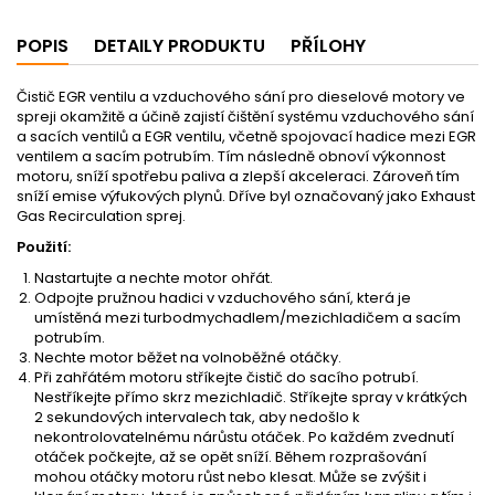
POPIS
DETAILY PRODUKTU
PŘÍLOHY
Čistič EGR ventilu a vzduchového sání pro dieselové motory ve
spreji
okamžitě a účině zajistí čištění systému vzduchového sání
a sacích ventilů a EGR ventilu, včetně spojovací hadice mezi EGR
ventilem a sacím potrubím. Tím následně obnoví výkonnost
motoru, sníží spotřebu paliva a zlepší akceleraci. Zároveň tím
sníží emise výfukových plynů. Dříve byl označovaný jako Exhaust
Gas Recirculation sprej.
Použití:
Nastartujte a nechte motor ohřát.
Odpojte pružnou hadici v vzduchového sání, která je
umístěná mezi turbodmychadlem/mezichladičem a sacím
potrubím.
Nechte motor běžet na volnoběžné otáčky.
Při zahřátém motoru stříkejte čistič do sacího potrubí.
Nestříkejte přímo skrz mezichladič. Stříkejte spray v krátkých
2 sekundových intervalech tak, aby nedošlo k
nekontrolovatelnému nárůstu otáček. Po každém zvednutí
otáček počkejte, až se opět sníží. Během rozprašování
mohou otáčky motoru růst nebo klesat. Může se zvýšit i