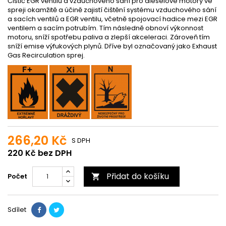
Čistič EGR ventilu a vzduchového sání pro dieselové motory ve
spreji
okamžitě a účině zajistí čištění systému vzduchového sání
a sacích ventilů a EGR ventilu, včetně spojovací hadice mezi EGR
ventilem a sacím potrubím. Tím následně obnoví výkonnost
motoru, sníží spotřebu paliva a zlepší akceleraci. Zároveň tím
sníží emise výfukových plynů. Dříve byl označovaný jako Exhaust
Gas Recirculation sprej.
266,20 Kč
S DPH
220 Kč bez DPH
Přidat do košíku
Počet

Sdílet