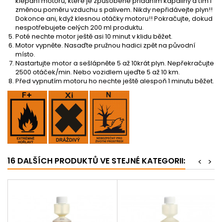
klepání motoru, které je způsobené přidáním kapaliny a tím i
změnou poměru vzduchu s palivem. Nikdy nepřidávejte plyn!!
Dokonce ani, když klesnou otáčky motoru!! Pokračujte, dokud
nespotřebujete celých 200 ml produktu.
Poté nechte motor ještě asi 10 minut v klidu běžet.
Motor vypněte. Nasaďte pružnou hadici zpět na původní
místo.
Nastartujte motor a sešlápněte 5 až 10krát plyn. Nepřekračujte
2500 otáček/min. Nebo vozidlem ujeďte 5 až 10 km.
Před vypnutím motoru ho nechte ještě alespoň 1 minutu běžet.
16 DALŠÍCH PRODUKTŮ VE STEJNÉ KATEGORII:
<
>