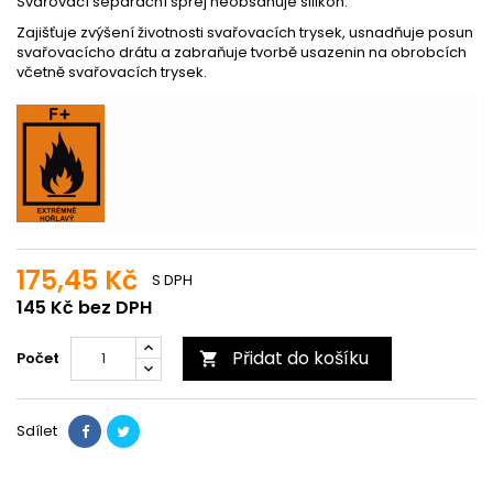
Svařovací separační sprej neobsahuje silikon.
Zajišťuje zvýšení životnosti svařovacích trysek, usnadňuje posun
svařovacícho drátu a zabraňuje tvorbě usazenin na obrobcích
včetně svařovacích trysek.
175,45 Kč
S DPH
145 Kč bez DPH
Přidat do košíku
Počet

Sdílet