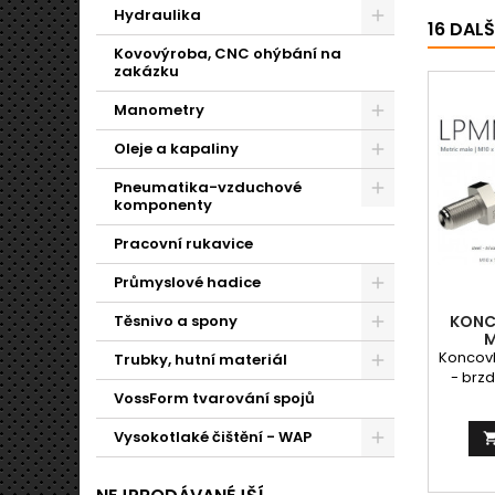
Hydraulika
16 DAL
Kovovýroba, CNC ohýbání na
zakázku
Manometry
Oleje a kapaliny
Pneumatika-vzduchové
komponenty
Pracovní rukavice
Průmyslové hadice
Těsnivo a spony
KONC
M
Koncovk
Trubky, hutní materiál
- brz
závitu 
VossForm tvarování spojů
k
Vysokotlaké čištění - WAP