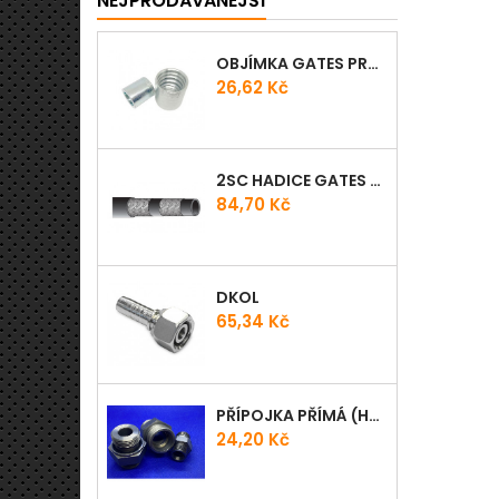
NEJPRODÁVANÉJŠÍ
OBJÍMKA GATES PRO-V
Cena
26,62 Kč
2SC HADICE GATES PROV
Cena
84,70 Kč
DKOL
Cena
65,34 Kč
PŘÍPOJKA PŘÍMÁ (HRDLO) GES - WD
Cena
24,20 Kč