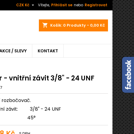

CZK Kč
Vítejte,
Přihlásit se
nebo
Registrovat
shopping_cart
Košík:
0
Produkty - 0,00 Kč
AKCE / SLEVY
KONTAKT
r - vnitřní závit 3/8" - 24 UNF
17
" rozbočovač.
třní závit: 3/8" - 24 UNF
lo: 45°
08 Kč
S DPH