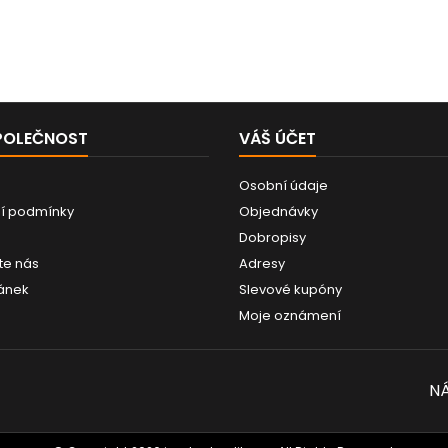
POLEČNOST
VÁŠ ÚČET
Osobní údaje
í podmínky
Objednávky
Dobropisy
te nás
Adresy
ánek
Slevové kupóny
Moje oznámení
NÁ