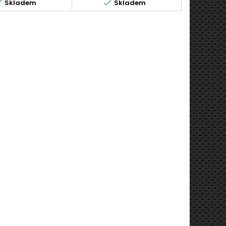



Skladem
Skladem
 bez závitu pro 31°
N sedlo