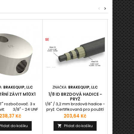
<
>
A:
BRAKEQUIP, LLC
ZNAČKA:
BRAKEQUIP, LLC
ZNAČKA:
ITŘNÍ ZÁVIT M10X1
1/8 ID BRZDOVÁ HADICE -
T - VNITŘNÍ
PRYŽ
"T" rozbočovač. 3 x
1/8" / 3,2 mm brzdová hadice -
Kulatý "T
závit: 3/8" - 24 UNF
pryž. Certifikovaná pro použití
vnitřní záv
ěr: 31,75 mm
do provozu.
Sedlo:
Cena
Cena
C
238,37 Kč
203,64 Kč
2
cení: 8,2 mm
obráce
závitu pro 45° dvojj.
31,75 m
Přidat do košíku
Přidat do košíku
Př


dlo 7,2
8,2 mm o