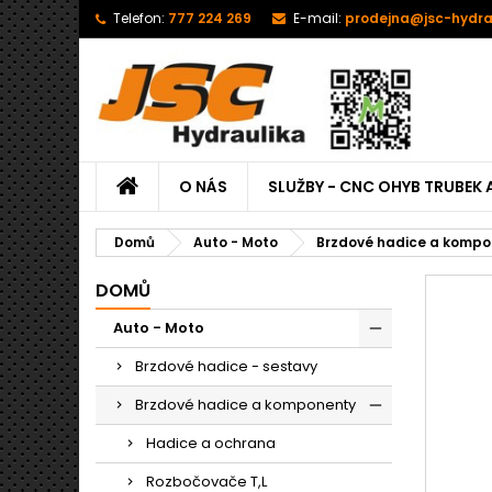
Telefon:
777 224 269
E-mail:
prodejna@jsc-hydra
O NÁS
SLUŽBY - CNC OHYB TRUBEK 
Domů
Auto - Moto
Brzdové hadice a kompo
DOMŮ
Auto - Moto
Brzdové hadice - sestavy
Brzdové hadice a komponenty
Hadice a ochrana
Rozbočovače T,L