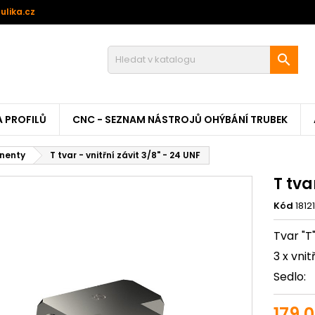
ulika.cz

A PROFILŮ
CNC - SEZNAM NÁSTROJŮ OHÝBÁNÍ TRUBEK
nenty
T tvar - vnitřní závit 3/8" - 24 UNF
T tva
Kód
1812
Tvar "T
3 x vni
Sed
179,