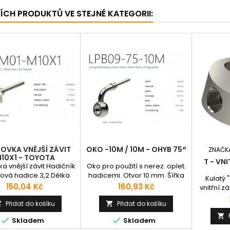
ŠÍCH PRODUKTŮ VE STEJNÉ KATEGORII:
OVKA VNĚJŠÍ ZÁVIT
OKO -10M / 10M - OHYB 75°
ZNAČK
10X1 - TOYOTA
T - VN
a vnější závit Hadičník
Oko pro použití s nerez. oplet.
dová hadice 3,2 Délka
hadicemi. Otvor 10 mm. Šířka
Kulatý 
17 mm Klíč 16 mm Délka
18 mm. Výška 10 mm. Ohyb 75°
Cena
Cena
150,04 Kč
160,93 Kč
vnitřní 
oncovky 49,2 mm
Délka 31,4 mm.
Prům
Přidat do košíku
Přidat do košíku


Uchy
otvor bez 



Skladem
Skladem
se