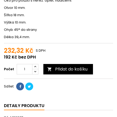
Oko pro použití s nerez. oplet. hadicemi.
Otvor 10 mm.
Šířka 18 mm.
Výška 10 mm.
Ohyb 45° do strany
Délka 39,4 mm.
232,32 Kč
S DPH
192 Kč bez DPH
Přidat do košíku
Počet

Sdílet
DETAILY PRODUKTU