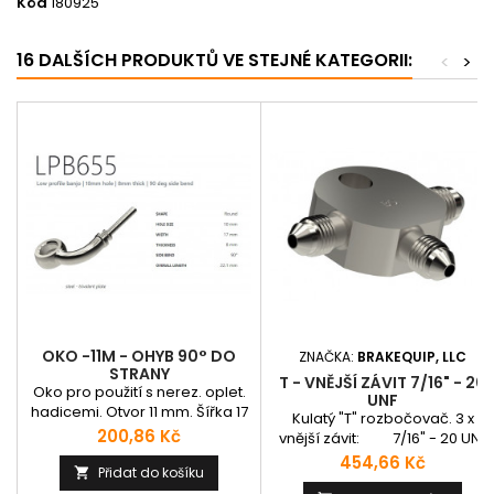
Kód
180925
16 DALŠÍCH PRODUKTŮ VE STEJNÉ KATEGORII:
<
>
OKO -11M - OHYB 90° DO
ZNAČKA:
BRAKEQUIP, LLC
STRANY
T - VNĚJŠÍ ZÁVIT 7/16" - 20
Oko pro použití s nerez. oplet.
UNF
hadicemi. Otvor 11 mm. Šířka 17
Kulatý "T" rozbočovač. 3 x
mm. Výška 8 mm. Ohyb 90° do
Cena
200,86 Kč
vnější závit: 7/16" - 20 UNF
strany Délka 22,1 mm.
Průměr: 31,75 mm
Cena
454,66 Kč
Přidat do košíku

Uchycení: 8,2 mm