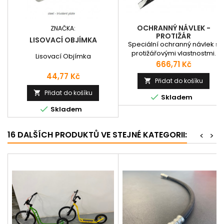
OCHRANNÝ NÁVLEK -
ZNAČKA:
PROTIŽÁR
LISOVACÍ OBJÍMKA
Speciální ochranný návlek s
protižářovými vlastnostmi.
Lisovací Objímka
Délka sekce 3m.
Cena
666,71 Kč
Cena
44,77 Kč
Přidat do košíku

Přidat do košíku


Skladem

Skladem
16 DALŠÍCH PRODUKTŮ VE STEJNÉ KATEGORII:
<
>