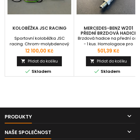
KOLOBĚŽKA JSC RACING
MERCEDES-BENZ W201
PŘEDNÍ BRZDOVÁ HADICE
PRYŽ
Sportovní koloběžka JSC
Brzdová hadice na přední osu
racing. Chrom-molybdenový
- 1 kus. Homologace pro
rám. Kola 20’’ / 12’’ Váha 7,5 Kg
silniční provoz. Délka 370 mm.
Cena
Cena
12 100,00 Kč
501,39 Kč
Vhodné pro všechny věkové
Závit 10x1 vniřní+vnější.
kategorie. Nosnost do 100 kg.
Obrácené / konkávní sedlo.
Přidat do košíku
Přidat do košíku


Univerzální držák na zeď


Skladem
Skladem
ZDARMA.

PRODUKTY

NAŠE SPOLEČNOST