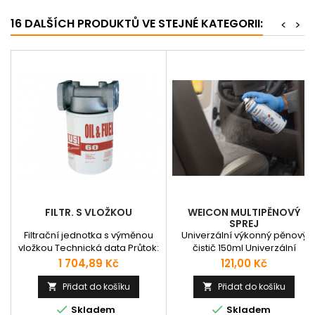
16 DALŠÍCH PRODUKTŮ VE STEJNÉ KATEGORII:
<
>
FILTR. S VLOŽKOU
WEICON MULTIPĚNOVÝ
SPREJ
Filtrační jednotka s výměnou
Univerzální výkonný pěnový
vložkou Technická data Průtok:
čistič 150ml Univerzální
60 l/min Připojení: 3/4" Čistota:
výkonné čistidlo pro dokonalé
Cena
Cena
1 704,89 Kč
121,00 Kč
10 µm Maximální tlak: 12 bar
očištění, ekologicky neutrální,
Možno objednat s připojením
biologicky odbouratelné, bez
Přidat do košíku
Přidat do košíku


3/4" nebo 1".
fosfátů a formaldehydů, bez


Skladem
Skladem
korozivních a žíravých přísad.