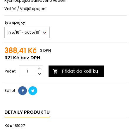
Rychlospojka palivového vedení
Vnitřní / Vnější spojení
typ spojky
388,41 Kč
S DPH
321 Kč bez DPH
Přidat do košíku
Počet

Sdílet
DETAILY PRODUKTU
Kód
181027