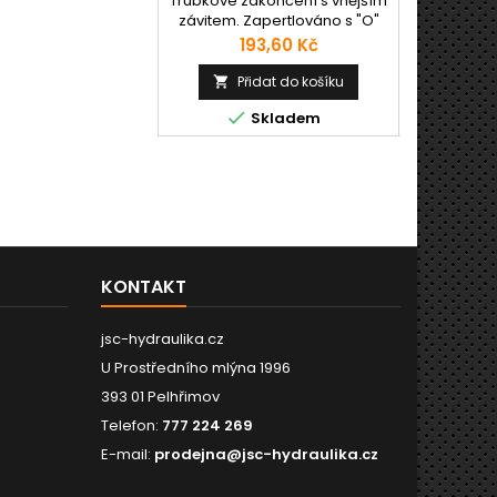
Trubkové zakončení s vnějším
Trubky pro
k viz. odkaz SLUŽBY
závitem. Zapertlováno s "O"
klimatizac
kroužkem - vnitřní nebo vnější
Materá
Cena
193,60 Kč
6
umístění.
Přidat do košíku
Př




Skladem
KONTAKT
jsc-hydraulika.cz
U Prostředního mlýna 1996
393 01 Pelhřimov
Telefon:
777 224 269
E-mail:
prodejna@jsc-hydraulika.cz