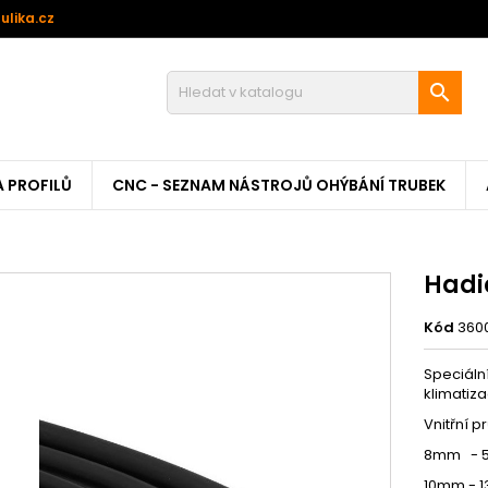
ulika.cz

A PROFILŮ
CNC - SEZNAM NÁSTROJŮ OHÝBÁNÍ TRUBEK
Hadi
Kód
360
Speciáln
klimatiza
Vnitřní p
8mm - 5
10mm - 1