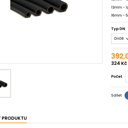
13mm - 1
16mm - 5
Typ DN
392,
324 Kč
Počet
Sdílet
Y PRODUKTU