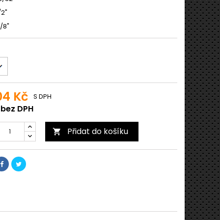
/2"
/8"
04 Kč
S DPH
 bez DPH
Přidat do košíku
