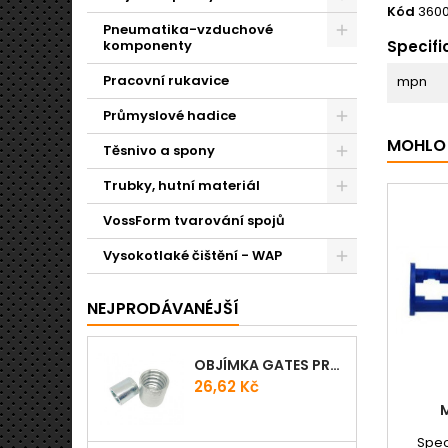
Kód
3600
Pneumatika-vzduchové
komponenty
Specifi
Pracovní rukavice
mpn
Průmyslové hadice
MOHLO 
Těsnivo a spony
Trubky, hutní materiál
VossForm tvarování spojů
Vysokotlaké čištění - WAP
NEJPRODÁVANÉJŠÍ
OBJÍMKA GATES PRO-V
Cena
26,62 Kč
Spec