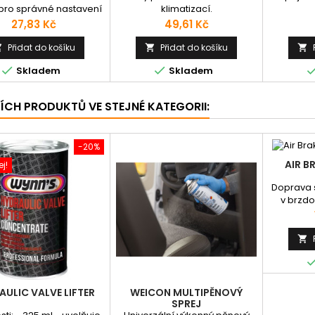
 pro správné nastavení
klimatizací.
 na hadici. Materiál -
Cena
Cena
27,83 Kč
49,61 Kč
plast.
Přidat do košíku
Přidat do košíku





Skladem
Skladem
ŠÍCH PRODUKTŮ VE STEJNÉ KATEGORII:
-20%
AIR B
j!
Doprava 
v brzd
jinýc
systém
přívěsný

hadico
(metre
Uvedená 
nákupu 
AULIC VALVE LIFTER
WEICON MULTIPĚNOVÝ
nákupu
SPREJ
balení ú