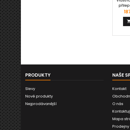
Vlastno
přilep
hydraul
Ce
18
tlumí
roz
usazeni
obsah
přísady
kataly
do v
s
PRODUKTY
NAŠE S
Slevy
Kontakt
Nové produkty
Obchodn
Nejprodávanější
O nás
Kontaktuj
Mapa str
Prodejny