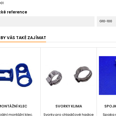
01
cké reference
G10-100
BY VÁS TAKÉ ZAJÍMAT
MONTÁŽNÍ KLEC
SVORKY KLIMA
SPOJK
iální montážní klec.
Svorky pro chladičové hadice
Spojka 