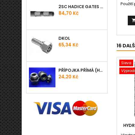
Použití
2SC HADICE GATES PROV
svorek
Cena
84,70 Kč
DKOL
Cena
65,34 Kč
16 DAL
Sleva
PŘÍPOJKA PŘÍMÁ (HRDLO) GES - WD
Výprode
Cena
24,20 Kč
HYDR