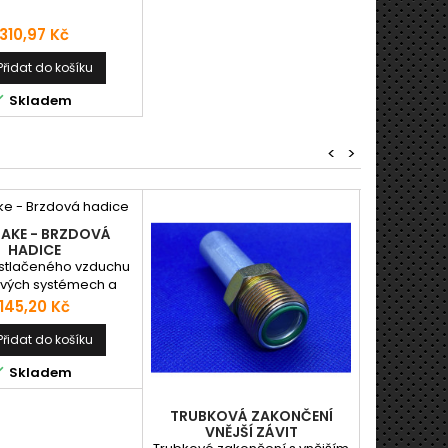
Cena
310,97 Kč
Přidat do košíku

Skladem
<
>
RAKE - BRZDOVÁ
HADICE
stlačeného vzduchu
ových systémech a
h pneumatických
Cena
145,20 Kč
ech automobilů a
ch vozidel. Množství
Přidat do košíku
viny udávejte v m

Skladem
ch) - např. 1,25.
cena za m platí při
celého balení. Při
TRUBKOVÁ ZAKONČENÍ
AL KL
 menším, než celé
VNĚJŠÍ ZÁVIT
čtujeme manipulační