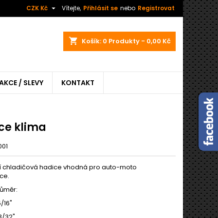

CZK Kč
Vítejte,
Přihlásit se
nebo
Registrovat
shopping_cart
Košík:
0
Produkty - 0,00 Kč
AKCE / SLEVY
KONTAKT
ce klima
001
í chladičová hadice vhodná pro auto-moto
ce.
růměr:
/16"
3/32"