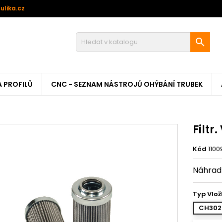
ulika.cz

A PROFILŮ
CNC - SEZNAM NÁSTROJŮ OHÝBÁNÍ TRUBEK
Filtr
Kód
1100
Náhradní
Typ Vlož
CH30