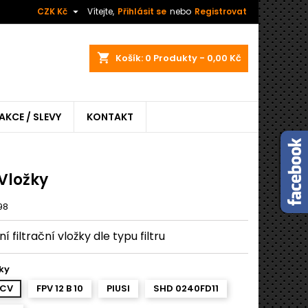

CZK Kč
Vítejte,
Přihlásit se
nebo
Registrovat
shopping_cart
Košík:
0
Produkty - 0,00 Kč
AKCE / SLEVY
KONTAKT
. Vložky
98
 filtrační vložky dle typu filtru
ky
2CV
FPV 12 B 10
PIUSI
SHD 0240FD11