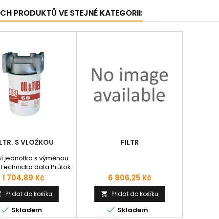
ÍCH PRODUKTŮ VE STEJNÉ KATEGORII:
ILTR. S VLOŽKOU
FILTR
ční jednotka s výměnou
 Technická data Průtok:
 Připojení: 3/4" Čistota:
Cena
Cena
1 704,89 Kč
6 806,25 Kč
Maximální tlak: 12 bar
objednat s připojením
Přidat do košíku
Přidat do košíku


3/4" nebo 1".


Skladem
Skladem