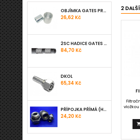
2 DALŠ
OBJÍMKA GATES PRO-V
Cena
26,62 Kč
2SC HADICE GATES PROV
Cena
84,70 Kč
DKOL
Cena
65,34 Kč
F
Filtra
vložkou
PŘÍPOJKA PŘÍMÁ (HRDLO) GES - WD
60 l/min
Cena
24,20 Kč
10 µm 
Možno 