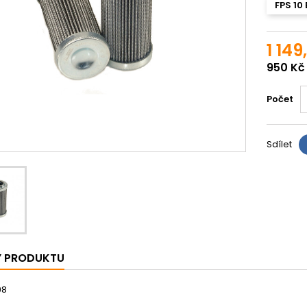
FPS 10 
1 149
950 Kč
Počet
Sdílet
Y PRODUKTU
98