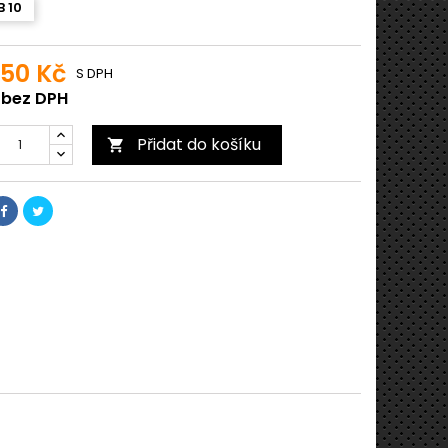
B 10
,50 Kč
S DPH
 bez DPH
Přidat do košíku
