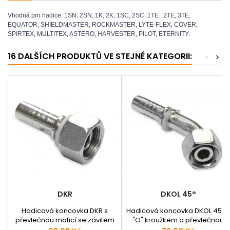
Vhodná pro hadice: 1SN, 2SN, 1K, 2K, 1SC, 2SC, 1TE , 2TE, 3TE,
EQUATOR, SHIELDMASTER, ROCKMASTER, LYTE-FLEX, COVER,
SPIRTEX, MULTITEX, ASTERO, HARVESTER, PILOT, ETERNITY.
16 DALŠÍCH PRODUKTŮ VE STEJNÉ KATEGORII:
<
>
DKR
DKOL 45°
Hadicová koncovka DKR s
Hadicová koncovka DKOL 45° 
převlečnou maticí se závitem
"O" kroužkem a převlečnou
BSP a těsnícím kuželem 60° -
maticí s metrickým závitem a s