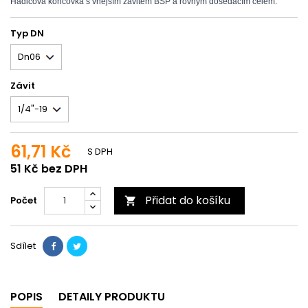
Hadicová koncovka s vnějším závitem BSP a rovným dosedacím čelem.
Typ DN
Závit
61,71 Kč
S DPH
51 Kč bez DPH
Přidat do košíku
Počet

Sdílet
POPIS
DETAILY PRODUKTU