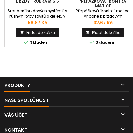
BRZDY TRUBKA Ø 6.5
PŘEPÁŽKOVÁ "KONTRA"
MATICE
Šroubení brzdových systémů s
Přepážková "kontra" matice.
různými typy závitů a délek. V
Vhodné k brzdovým
tabulce najdete potřebné
koncovkám.
Cena
Cena
56,87 Kč
32,67 Kč
rozměrové informace. V
případě, že Vámi požadovaný
Přidat do košíku
Přidat do košíku


typ není dostupný, kontaktujte


Skladem
Skladem
nás prosím emailem nebo
telefonicky.

PRODUKTY

NAŠE SPOLEČNOST

VÁŠ ÚČET

KONTAKT