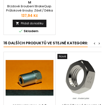
M
Brzdové šroubení BrakeQuip.
Průtokové šrouby. Závit / Délka
šroubu.
Cena
137,94 Kč
Přidat do košíku


Skladem
16 DALŠÍCH PRODUKTŮ VE STEJNÉ KATEGORII:
<
>
Nové