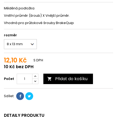
Měděná podložka
Vnitřní průměr (šroub) X Vnější průměr.
Vhodná pro průtokové šrouby BrakeQuip
rozměr
12,10 Kč
S DPH
10 Kč bez DPH
Přidat do košíku
Počet

Sdílet
DETAILY PRODUKTU