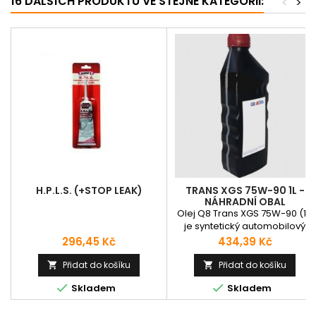
16 DALŠÍCH PRODUKTŮ VE STEJNÉ KATEGORII:
<
>
H.P.L.S. (+STOP LEAK)
TRANS XGS 75W-90 1L -
NÁHRADNÍ OBAL
Olej Q8 Trans XGS 75W-90 (1l)
je syntetický automobilový
převodový olej vhodný pro
Cena
Cena
296,45 Kč
434,39 Kč
komponenty hnací soustavy,
jako jsou zadní náhony,
Přidat do košíku
Přidat do košíku


pohony náprav a vybrané


Skladem
Skladem
manuální převodovky, u
kterých je vyžadována tekutost
i při nízkých teplotách. Snižuje