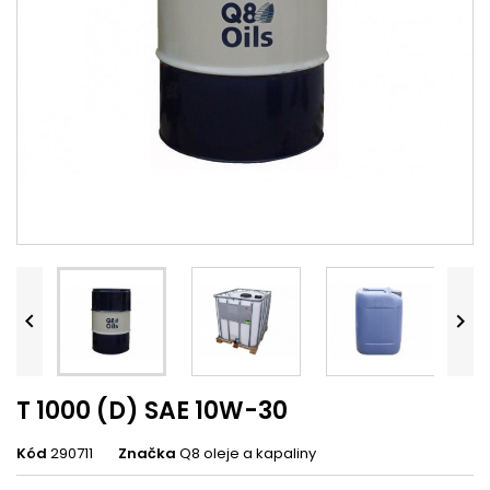


T 1000 (D) SAE 10W-30
Kód
290711
Značka
Q8 oleje a kapaliny