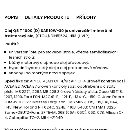
POPIS
DETAILY PRODUKTU
PŘÍLOHY
Olej Q8 T 1000 (D) SAE 10W-30 je univerzální minerální
traktorový olej
(STOU); DIN51524, díl3 (HVLP).
Použití:
univerzální olej pro stavební stroje, včetně zemědělských i
lesních strojů;
běžný motorový olej, nebo olej převodový;
hypoidní hydraulický olej a olej pro koncové náhony;
vhodný i do mokrých brzd a spojek.
Specifikace:
API GL-4 ;API CF-4/SF; API CI-4 úroveň kontroly sazí;
ACEA E2; ACEA E7 úroveň kontroly sazí, opotřebení a čistoty
pístu; MB 227.1, 228.1; MB 228.3 úroveň čistoty pístu; Case MS 1118,
1207, 1209; Ford ESN-M2C41-B, -121-E, -134-C, -159-C; John Deere
JDM J20C, J27; Massey Ferguson CMS M1127,1135,1139,1141, 1144,
1145; New Holland NH 024C, 324B, 410B, 540B; CNH MAT 3225;
Same-DEUTZ-Fahr; ZF TE-ML 06B (06A i 06C), 06D, 07B; Allison C-
4; Caterpillar TO-2; MIL-L-2104D.