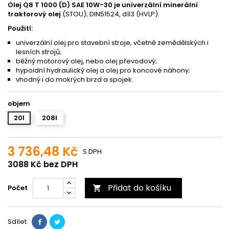
Olej Q8 T 1000 (D) SAE 10W-30 je univerzální minerální
traktorový olej
(STOU); DIN51524, díl3 (HVLP).
Použití:
univerzální olej pro stavební stroje, včetně zemědělských i
lesních strojů;
běžný motorový olej, nebo olej převodový;
hypoidní hydraulický olej a olej pro koncové náhony;
vhodný i do mokrých brzd a spojek.
objem
20l
208l
3 736,48 Kč
S DPH
3088 Kč bez DPH
Přidat do košíku
Počet

Sdílet