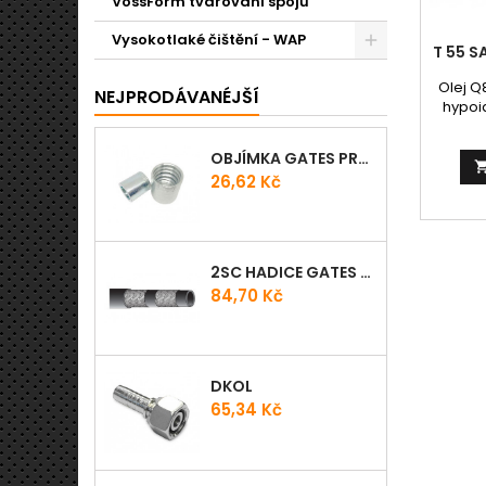
VossForm tvarování spojů
Vysokotlaké čištění - WAP
T 55 S
Olej Q
NEJPRODÁVANÉJŠÍ
hypoi
po
převod
OBJÍMKA GATES PRO-V
difer
Cena
26,62 Kč
užitkov
pro vy
se v
třídá
Specif
2SC HADICE GATES PROV
2105B,
Cena
84,70 Kč
1316; 
Form
DKOL
Cena
65,34 Kč