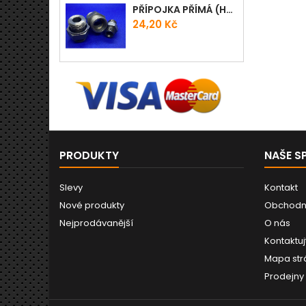
PŘÍPOJKA PŘÍMÁ (HRDLO) GES - WD
Cena
24,20 Kč
PRODUKTY
NAŠE S
Slevy
Kontakt
Nové produkty
Obchodn
Nejprodávanější
O nás
Kontaktuj
Mapa str
Prodejny