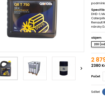
podmínk
Specifik
DHD-1; M
Caterpill
Renault R
nároky D
objem
20l (n
2 87
2380 K

Počet
Sdílet