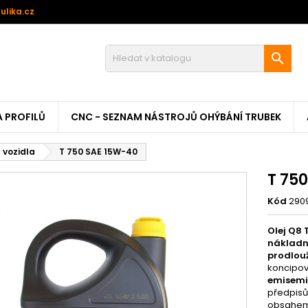
ulika.cz

A PROFILŮ
CNC - SEZNAM NÁSTROJŮ OHÝBÁNÍ TRUBEK
 vozidla
T 750 SAE 15W-40
T 75
Kód
290
Olej Q8 
nákladní
prodlouž
koncipo
emisemi 
předpisů
obsahem 