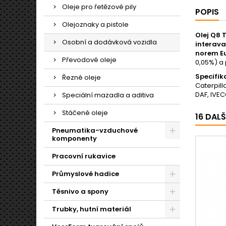
Oleje pro řetězové pily
POPIS
Olejoznaky a pistole
Olej Q8 
Osobní a dodávková vozidla
interava
norem Eu
Převodové oleje
0,05%) a
Specifik
Řezné oleje
Caterpill
DAF, IVEC
Speciální mazadla a aditiva
Stáčené oleje
16 DAL
Pneumatika-vzduchové
komponenty
Pracovní rukavice
Průmyslové hadice
Těsnivo a spony
Trubky, hutní materiál