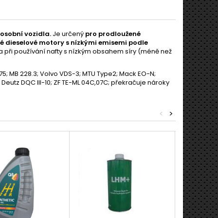
 osobní vozidla.
Je určený
pro prodloužené
é dieselové motory s nízkými emisemi podle
na při používání nafty s nízkým obsahem síry (méně než
3275; MB 228.3; Volvo VDS-3; MTU Type2; Mack EO-N;
; Deutz DQC III-10; ZF TE-ML 04C,07C; překračuje nároky
<
>