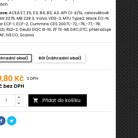
ách.
ace:
ACEA E7, E5, E3, B4, B3, A3; API CI-4/SL; celosvětově
AN 3275; MB 228.3; Volvo VDS-3; MTU Type2; Mack EO-N;
ar ECF-1, ECF-2; Cummins CES 20071,-72,-76,-77,-78;
LD, RLD-2; Deutz DQC III-10; ZF TE-ML 04C,07C; překračuje
AF, IVECO, Scania.
áhradní obal)
60l (náhradní obal)
9,80 Kč
S DPH
č bez DPH
Přidat do košíku
