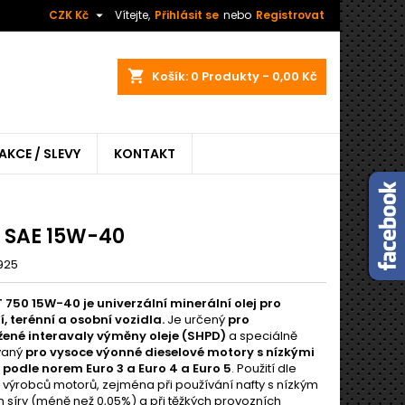

CZK Kč
Vítejte,
Přihlásit se
nebo
Registrovat
shopping_cart
Košík:
0
Produkty - 0,00 Kč
AKCE / SLEVY
KONTAKT
0 SAE 15W-40
925
T 750 15W-40 je univerzální minerální olej pro
, terénní a osobní vozidla.
Je určený
pro
ené interavaly výměny oleje (SHPD)
a speciálně
vaný
pro vysoce výonné dieselové motory s nízkými
podle norem Euro 3 a Euro 4 a Euro 5
. Použití dle
 výrobců motorů, zejména při používání nafty s nízkým
síry (méně než 0,05%) a při těžkých provozních