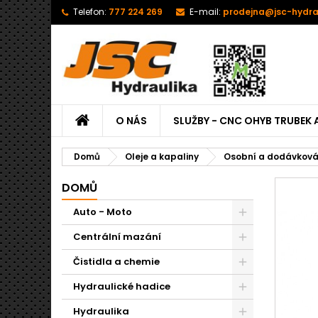
Telefon:
777 224 269
E-mail:
prodejna@jsc-hydra
O NÁS
SLUŽBY - CNC OHYB TRUBEK 
Domů
Oleje a kapaliny
Osobní a dodávková
DOMŮ
Auto - Moto
Centrální mazání
Čistidla a chemie
Hydraulické hadice
Hydraulika