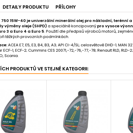
DETAILY PRODUKTU
PŘÍLOHY
T 750 15W-40 je univerzální minerální olej pro nákladní, terénní a
ly výměny oleje (SHPD)
a speciálně koncipovaný
pro vysoce výonn
ro 3 a Euro 4 a Euro 5
. Použití dle předpisů výrobců motorů, zejmé
 při těžkých provozních podmínkách.
ace:
ACEA E7, E5, E3, B4, B3, A3; API CI-4/SL; celosvětově DHD-1; MAN 
ar ECF-1, ECF-2; Cummins CES 20071,-72,-76,-77,-78; Renault RLD, RLD-2
O, Scania.
ŠÍCH PRODUKTŮ VE STEJNÉ KATEGORII: