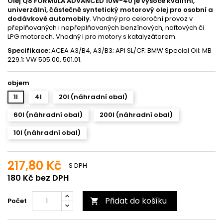
Olej Q8 FORMULA ADVANCED 10W-40 je vysoce kvalitní,
univerzální, částečně syntetický motorový olej pro osobní a
dodávkové automobily
. Vhodný pro celoroční provoz v
přeplňovaných i nepřeplňovaných benzínových, naftových či
LPG motorech. Vhodný i pro motory s katalyzátorem.
Specifikace:
ACEA A3/B4, A3/B3; API SL/CF; BMW Special Oil; MB
229.1; VW 505.00, 501.01.
objem
1l
4l
20l (náhradní obal)
60l (náhradní obal)
200l (náhradní obal)
10l (náhradní obal)
217,80 Kč
S DPH
180 Kč bez DPH
Přidat do košíku
Počet
