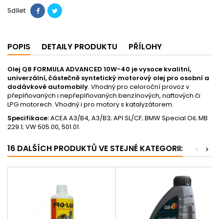
Sdílet
POPIS
DETAILY PRODUKTU
PŘÍLOHY
Olej Q8 FORMULA ADVANCED 10W-40 je vysoce kvalitní,
univerzální, částečně syntetický motorový olej pro osobní a
dodávkové automobily
. Vhodný pro celoroční provoz v
přeplňovaných i nepřeplňovaných benzínových, naftových či
LPG motorech. Vhodný i pro motory s katalyzátorem.
Specifikace:
ACEA A3/B4, A3/B3; API SL/CF; BMW Special Oil; MB
229.1; VW 505.00, 501.01.
16 DALŠÍCH PRODUKTŮ VE STEJNÉ KATEGORII:
<
>