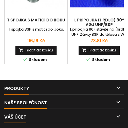
T SPOJKA S MATICÍ DO BOKU
L PŘÍPOJKA (HRDLO) 90°
AGJ UNF/BSP
T spojka BSP s maticí do boku.
L přípojka 90° stavitelná (hrdlo
UNF Závity BSP do tělesa s WD
těsněním
Cena
Cena
116,16 Kč
73,81 Kč
Přidat do košíku
Přidat do košíku




Skladem
Skladem

PRODUKTY

NAŠE SPOLEČNOST

VÁŠ ÚČET