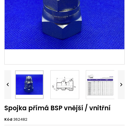


Spojka přímá BSP vnější / vnitřní
Kód
362482