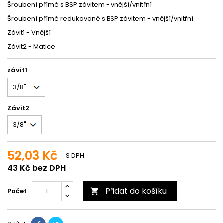
Šroubení přímé s BSP závitem - vnější/vnitřní
Šroubení přímé redukované s BSP závitem - vnější/vnitřní
Závit1 - Vnější
Závit2 - Matice
závit1
Závit2
52,03 Kč
S DPH
43 Kč bez DPH
Přidat do košíku
Počet
