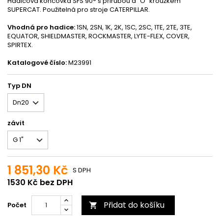
Hadicová koncovka SFS 90° s přirubou a "O" kroužkem
SUPERCAT. Použitelná pro stroje CATERPILLAR.
Vhodná pro hadice:
1SN, 2SN, 1K, 2K, 1SC, 2SC, 1TE, 2TE, 3TE,
EQUATOR, SHIELDMASTER, ROCKMASTER, LYTE-FLEX, COVER,
SPIRTEX.
Katalogové číslo:
M23991
Typ DN
závit
1 851,30 Kč
S DPH
1530 Kč bez DPH
Přidat do košíku
Počet
