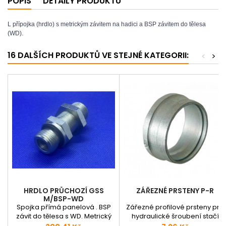
POPIS
DETAILY PRODUKTU
L přípojka (hrdlo) s metrickým závitem na hadici a BSP závitem do tělesa
(WD).
16 DALŠÍCH PRODUKTŮ VE STEJNÉ KATEGORII:
<
>
HRDLO PRŮCHOZÍ GSS
ZÁŘEZNÉ PRSTENY P-R
M/BSP-WD
Spojka přímá panelová . BSP
Zářezné profilové prsteny pro
závit do tělesa s WD. Metrický
hydraulické šroubení stačí
závit do hadice/trubky.
navlékonut na přesnou