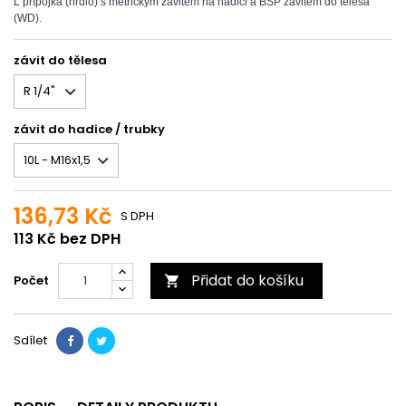
L přípojka (hrdlo) s metrickým závitem na hadici a BSP závitem do tělesa
(WD).
závit do tělesa
závit do hadice / trubky
136,73 Kč
S DPH
113 Kč bez DPH
Přidat do košíku
Počet

Sdílet