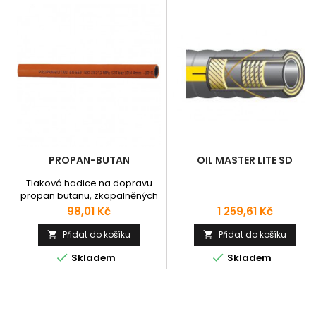
PROPAN-BUTAN
OIL MASTER LITE SD
Tlaková hadice na dopravu
propan butanu, zkapalněných
ropných plynů (LPG), zemních
Cena
Cena
98,01 Kč
1 259,61 Kč
plynů (CNG) a směsi
methylacetylenu a
Přidat do košíku
Přidat do košíku


propandienu (MPS). Rozměry v


Skladem
Skladem
mm: Vnitřní / Vnější průměr