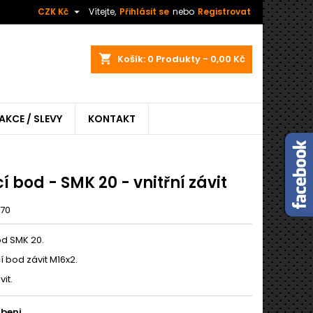

CZK Kč
Vítejte,
Přihlásit se
nebo
Registrovat
shopping_cart
Košík:
0
Produkty - 0,00 Kč
AKCE / SLEVY
KONTAKT
í bod - SMK 20 - vnitřní závit
570
od SMK 20.
 bod závit M16x2.
vit.
ubeni