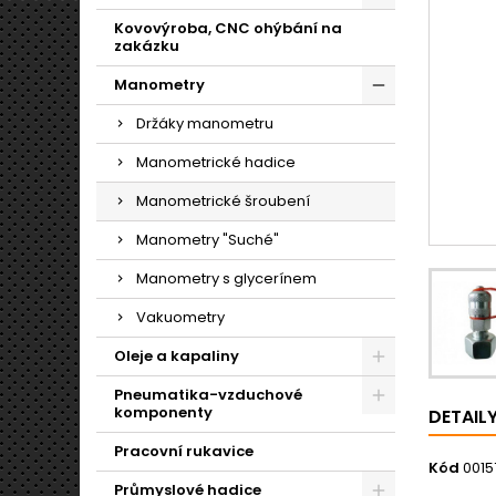
Kovovýroba, CNC ohýbání na
zakázku
Manometry
Držáky manometru
Manometrické hadice
Manometrické šroubení
Manometry "Suché"
Manometry s glycerínem
Vakuometry
Oleje a kapaliny
Pneumatika-vzduchové
komponenty
DETAIL
Pracovní rukavice
Kód
0015
Průmyslové hadice