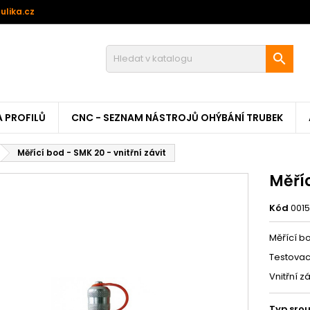
ulika.cz

A PROFILŮ
CNC - SEZNAM NÁSTROJŮ OHÝBÁNÍ TRUBEK
Měřící bod - SMK 20 - vnitřní závit
Měříc
Kód
001
Měřící b
Testovací
Vnitřní zá
Typ sro