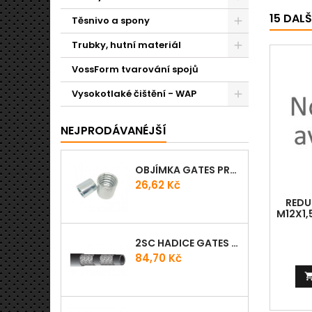
15 DAL
Těsnivo a spony
Trubky, hutní materiál
VossForm tvarování spojů
Vysokotlaké čištění - WAP
NEJPRODÁVANÉJŠÍ
OBJÍMKA GATES PRO-V
Cena
26,62 Kč
REDUK
M12X1,
2SC HADICE GATES PROV
Cena
84,70 Kč