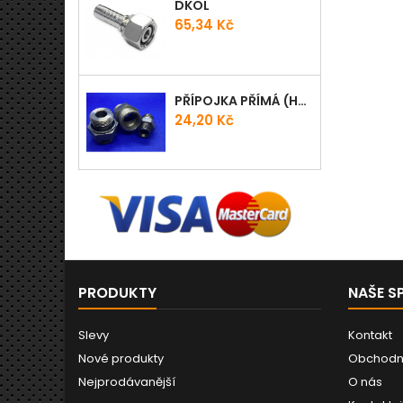
DKOL
Cena
65,34 Kč
PŘÍPOJKA PŘÍMÁ (HRDLO) GES - WD
Cena
24,20 Kč
PRODUKTY
NAŠE S
Slevy
Kontakt
Nové produkty
Obchodn
Nejprodávanější
O nás