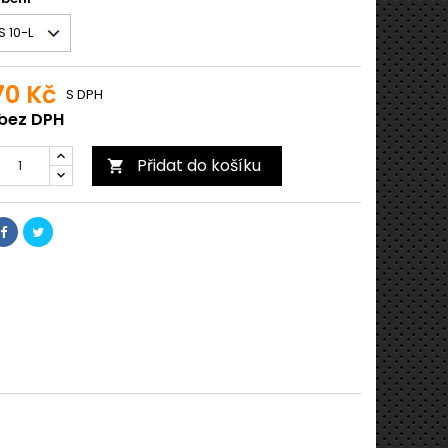
70 Kč
S DPH
 bez DPH
Přidat do košíku
