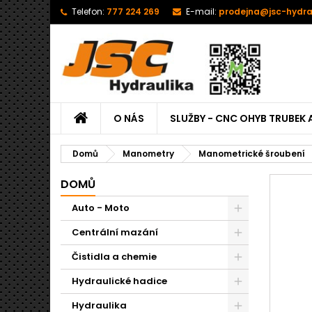
Telefon:
777 224 269
E-mail:
prodejna@jsc-hydra
O NÁS
SLUŽBY - CNC OHYB TRUBEK 
Domů
Manometry
Manometrické šroubení
DOMŮ
Auto - Moto
Centrální mazání
Čistidla a chemie
Hydraulické hadice
Hydraulika