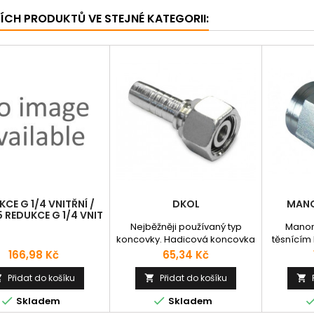
ŠÍCH PRODUKTŮ VE STEJNÉ KATEGORII:
CE G 1/4 VNITŘNÍ /
DKOL
MANO
5 REDUKCE G 1/4 VNIT
Nejběžněji používaný typ
Manom
koncovky. Hadicová koncovka
těsnícím
DKOL s "O" kroužkem a
Cena
Cena
166,98 Kč
65,34 Kč
převlečnou maticí s
metrickým závitem a s
Přidat do košíku
Přidat do košíku



těsnícím kuželem 24° - lehká


Skladem
Skladem
řada (viz. technická podpora),