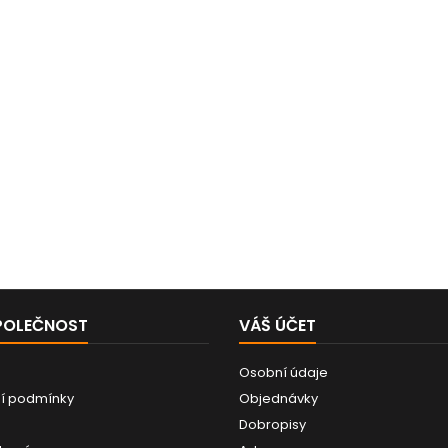
DIN 20066/3865. Varianta
M21512 má matici zajištěnou
drátem. Vhodná pro hadice:
1SN, 2SN, 1K, 2K, 1SC, 2SC, 1TE,
2TE, 3TE, EQUATOR,
SHIELDMASTER, ROCKMASTER,
LYTE-FLEX, COVER,...
POLEČNOST
VÁŠ ÚČET
Osobní údaje
í podmínky
Objednávky
Dobropisy