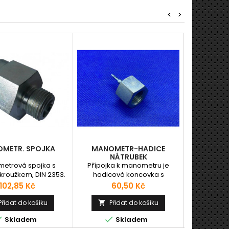
<
>
METR. SPOJKA
MANOMETR-HADICE
D
NÁTRUBEK
etrová spojka s
Přípojka k manometru je
Hadicová k
 kroužkem, DIN 2353.
hadicová koncovka s
s "O" krou
převlečnou maticí a BSP ("G")
maticí s met
Cena
Cena
C
102,85 Kč
60,50 Kč
7
závitem sloužící ke spojení
těsnícím ku
manometrické hadice a
řada (viz. 
Přidat do košíku
Přidat do košíku
Př


manometru. Nátrubky pro obě
DIN 20066



Skladem
Skladem
strany manometrických hadic.
M21542 má 