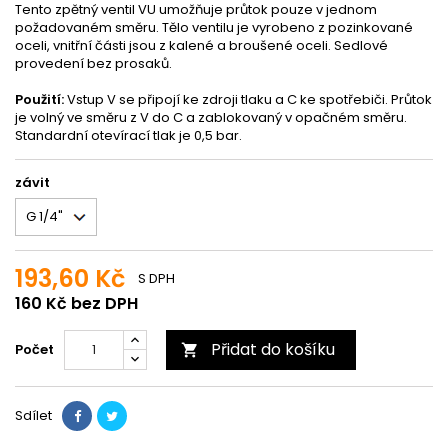
Tento zpětný ventil VU umožňuje průtok pouze v jednom
požadovaném směru. Tělo ventilu je vyrobeno z pozinkované
oceli, vnitřní části jsou z kalené a broušené oceli. Sedlové
provedení bez prosaků.
Použití:
Vstup V se připojí ke zdroji tlaku a C ke spotřebiči. Průtok
je volný ve směru z V do C a zablokovaný v opačném směru.
Standardní otevírací tlak je 0,5 bar.
závit
193,60 Kč
S DPH
160 Kč bez DPH
Přidat do košíku
Počet

Sdílet