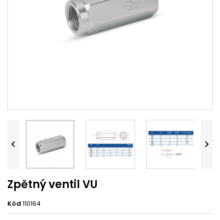


Zpětný ventil VU
Kód
110164