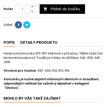
Přidat do košíku
Počet

Sdílet
POPIS
DETAILY PRODUKTU
Hadicová koncovka SFS 45° interlock s přírubou. Těžká řada (viz.
technická podpora). Použití pro tlaky do 6000psi. SAE J516, SAE
J518.
Vhodná pro hadice:
4SP, 4SH, R12, R13, R15.
Koncovku je nutné doplnit vitonovým těsnícím o-kroužkem,
odpovídající velikost lze vybrat a objednat v kategorii
"Těsnivo".
MOHLO BY VÁS TAKÉ ZAJÍMAT
<
>