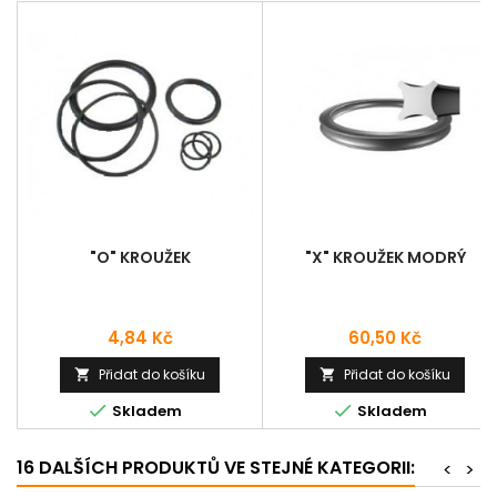
"O" KROUŽEK
"X" KROUŽEK MODRÝ
Cena
Cena
4,84 Kč
60,50 Kč
Přidat do košíku
Přidat do košíku




Skladem
Skladem
16 DALŠÍCH PRODUKTŮ VE STEJNÉ KATEGORII:
<
>