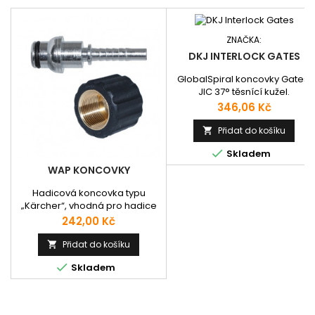
ZNAČKA:
DKJ INTERLOCK GATES
GlobalSpiral koncovky Gates.
JIC 37° těsnící kužel.
Cena
346,06 Kč
Přidat do košíku


Skladem
WAP KONCOVKY
Hadicová koncovka typu
„Kärcher“, vhodná pro hadice
na horkou vodu a vysokotlaké
Cena
242,00 Kč
mytí.
Přidat do košíku


Skladem