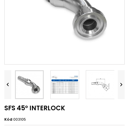


SFS 45° INTERLOCK
Kód
003105