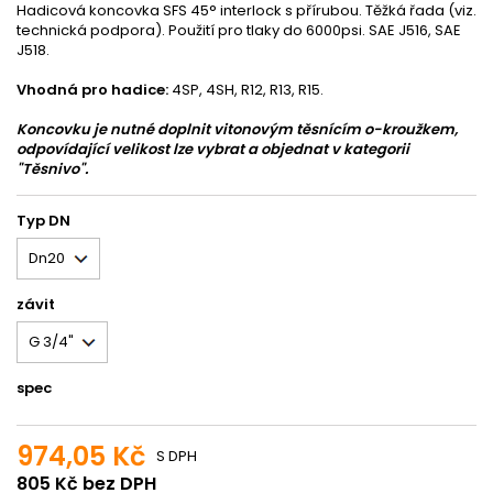
Hadicová koncovka SFS 45° interlock s přírubou. Těžká řada (viz.
technická podpora). Použití pro tlaky do 6000psi. SAE J516, SAE
J518.
Vhodná pro hadice:
4SP, 4SH, R12, R13, R15.
Koncovku je nutné doplnit vitonovým těsnícím o-kroužkem,
odpovídající velikost lze vybrat a objednat v kategorii
"Těsnivo".
Typ DN
závit
spec
974,05 Kč
S DPH
805 Kč bez DPH