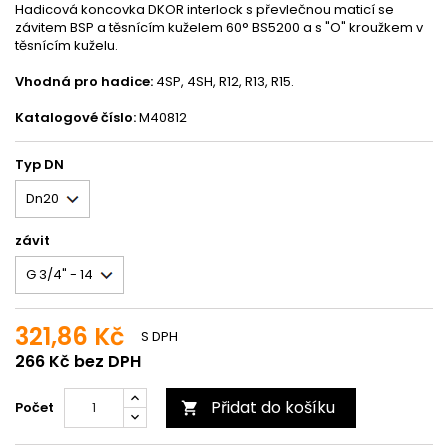
Hadicová koncovka DKOR interlock s převlečnou maticí se
závitem BSP a těsnícím kuželem 60° BS5200 a s "O" kroužkem v
těsnícím kuželu.
Vhodná pro hadice:
4SP, 4SH, R12, R13, R15.
Katalogové číslo:
M40812
Typ DN
závit
321,86 Kč
S DPH
266 Kč bez DPH
Přidat do košíku
Počet
