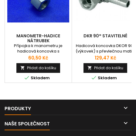
MANOMETR-HADICE
DKR 90° STAVITELNÉ
NÁTRUBEK
Přípojka k manometru je
Hadicová koncovka DKOR 90°
hadicová koncovka s
(výkovek) s převlečnou maticí
převlečnou maticí a BSP ("G")
se závitem BSP a těsnícím
Cena
Cena
60,50 Kč
129,47 Kč
závitem sloužící ke spojení
kuželem 60° a s "O" kroužkem 
manometrické hadice a
těsnícím kuželu - BS5200.
Přidat do košíku
Přidat do košíku


manometru. Nátrubky pro obě
Vhodná pro hadice: 1SN, 2SN,


Skladem
Skladem
strany manometrických hadic.
1K, 2K, 1SC, 2SC, 1TE, 2TE, 3TE,
Například: M16x2 pro SMK
EQUATOR, SHIELDMASTER,
měřící bod G 1/4" matka pro
ROCKMASTER, LYTE-FLEX,
připojení manometru
COVER, SPIRTEX, MULTITEX,
ASTRO, HARVESTER, PILOT,
ETERNITY.Katalogové číslo:

PRODUKTY
M20882F

NAŠE SPOLEČNOST