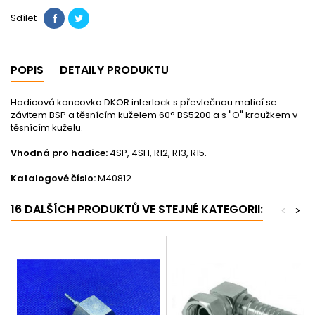
Sdílet
POPIS
DETAILY PRODUKTU
Hadicová koncovka DKOR interlock s převlečnou maticí se
závitem BSP a těsnícím kuželem 60° BS5200 a s "O" kroužkem v
těsnícím kuželu.
Vhodná pro hadice:
4SP, 4SH, R12, R13, R15.
Katalogové číslo:
M40812
16 DALŠÍCH PRODUKTŮ VE STEJNÉ KATEGORII:
<
>