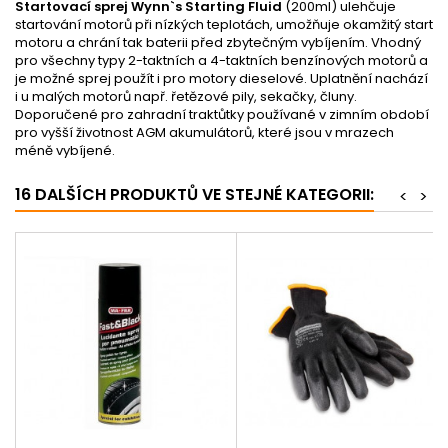
Startovací sprej Wynn`s Starting Fluid
(200ml) ulehčuje
startování motorů při nízkých teplotách, umožňuje okamžitý start
motoru a chrání tak baterii před zbytečným vybíjením. Vhodný
pro všechny typy 2-taktních a 4-taktních benzínových motorů a
je možné sprej použít i pro motory dieselové. Uplatnění nachází
i u malých motorů např. řetězové pily, sekačky, čluny.
Doporučené pro zahradní traktůtky používané v zimním období
pro vyšší životnost AGM akumulátorů, které jsou v mrazech
méně vybíjené.
16 DALŠÍCH PRODUKTŮ VE STEJNÉ KATEGORII:
<
>