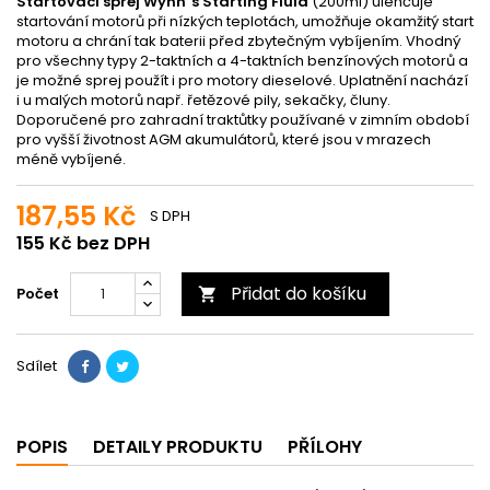
Startovací sprej Wynn`s Starting Fluid
(200ml) ulehčuje
startování motorů při nízkých teplotách, umožňuje okamžitý start
motoru a chrání tak baterii před zbytečným vybíjením. Vhodný
pro všechny typy 2-taktních a 4-taktních benzínových motorů a
je možné sprej použít i pro motory dieselové. Uplatnění nachází
i u malých motorů např. řetězové pily, sekačky, čluny.
Doporučené pro zahradní traktůtky používané v zimním období
pro vyšší životnost AGM akumulátorů, které jsou v mrazech
méně vybíjené.
187,55 Kč
S DPH
155 Kč bez DPH
Přidat do košíku
Počet

Sdílet
POPIS
DETAILY PRODUKTU
PŘÍLOHY