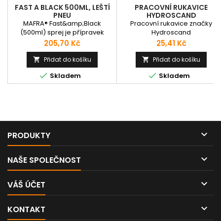
FAST A BLACK 500ML, LEŠTÍ
PRACOVNÍ RUKAVICE
PNEU
HYDROSCAND
MAFRA® Fast&amp;Black
Pracovní rukavice značky
(500ml) sprej je přípravek
Hydroscand
přímo určený na ochranu i
Cena
Cena
205,70 Kč
25,41 Kč
čištění pneumatik.
Jednoduché a rychlé použití
Přidat do košíku
Přidat do košíku


na pneumatiku -prostě


Skladem
Skladem
nastříkáte v libovolné poloze a
speciální ventil Vám zajistí
aplikaci v jakékoliv poloze. Po
nanesení této autokosmetiky
guma nelepí, nemastí a
odolává mnohonásobnému
mytí. Vytvořená aktivní

PRODUKTY
ochrana pak omezuje...

NAŠE SPOLEČNOST

VÁŠ ÚČET

KONTAKT