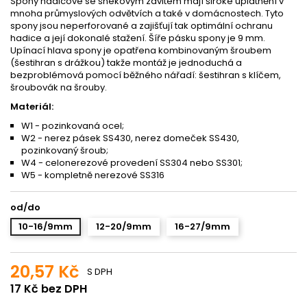
Spony hadicové se šnekovým závitem mají široké uplatnění v
mnoha průmyslových odvětvích a také v domácnostech. Tyto
spony jsou neperforované a zajišťují tak optimální ochranu
hadice a její dokonalé stažení. Šíře pásku spony je 9 mm.
Upínací hlava spony je opatřena kombinovaným šroubem
(šestihran s drážkou) takže montáž je jednoduchá a
bezproblémová pomocí běžného nářadí: šestihran s klíčem,
šroubovák na šrouby.
Materiál:
W1 - pozinkovaná ocel;
W2 - nerez pásek SS430, nerez domeček SS430,
pozinkovaný šroub;
W4 - celonerezové provedení SS304 nebo SS301;
W5 - kompletně nerezové SS316
od/do
10-16/9mm
12-20/9mm
16-27/9mm
20,57 Kč
S DPH
17 Kč bez DPH