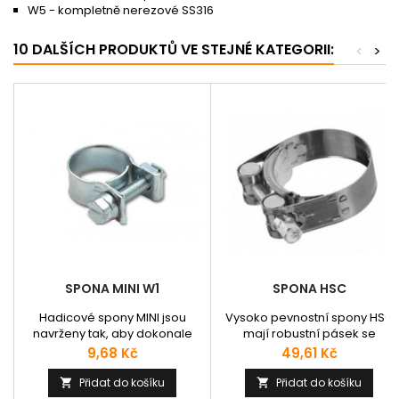
W5 - kompletně nerezové SS316
10 DALŠÍCH PRODUKTŮ VE STEJNÉ KATEGORII:
<
>
SPONA MINI W1
SPONA HSC
Hadicové spony MINI jsou
Vysoko pevnostní spony HSC
navrženy tak, aby dokonale
mají robustní pásek se
utěsnily malé průměry hadic.
zaoblenými hranami které
Cena
Cena
9,68 Kč
49,61 Kč
Sponky nejsou perforované,
chrání hadici před
tím se eliminuje riziko
poškozením povrchu hadice.
Přidat do košíku
Přidat do košíku


poškození hadic a všechny
Mají speciálně navržený šroub