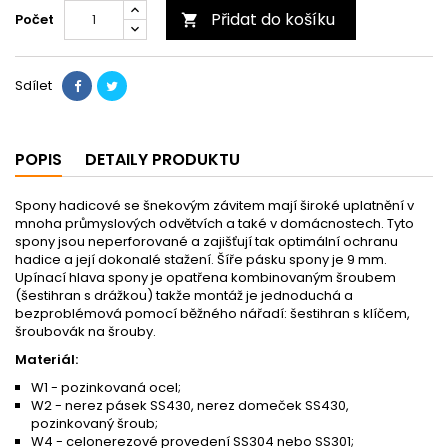
Přidat do košíku
Počet

Sdílet
POPIS
DETAILY PRODUKTU
Spony hadicové se šnekovým závitem mají široké uplatnění v
mnoha průmyslových odvětvích a také v domácnostech. Tyto
spony jsou neperforované a zajišťují tak optimální ochranu
hadice a její dokonalé stažení. Šíře pásku spony je 9 mm.
Upínací hlava spony je opatřena kombinovaným šroubem
(šestihran s drážkou) takže montáž je jednoduchá a
bezproblémová pomocí běžného nářadí: šestihran s klíčem,
šroubovák na šrouby.
Materiál:
W1 - pozinkovaná ocel;
W2 - nerez pásek SS430, nerez domeček SS430,
pozinkovaný šroub;
W4 - celonerezové provedení SS304 nebo SS301;