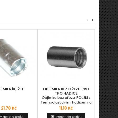
<
>
ÍMKA 1K, 2TE
OBJÍMKA BEZ OŘEZU PRO
TPO HADICE
OBJÍMKA 
Objímka bez ořezu. POužití s
Termpolastickými hadicemi a
Objímka G
hadicemi s 1 ocelovým
Cena
Cena
21,78 Kč
11,18 Kč
Vhodné p
opletem
C
8
Přidat do košíku
Přidat do košíku
