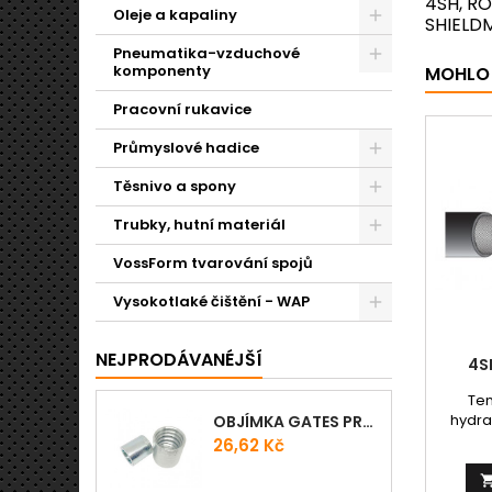
4SH, R
Oleje a kapaliny
SHIELD
Pneumatika-vzduchové
komponenty
MOHLO 
Pracovní rukavice
Průmyslové hadice
Těsnivo a spony
Trubky, hutní materiál
VossForm tvarování spojů
Vysokotlaké čištění - WAP
NEJPRODÁVANÉJŠÍ
4S
Ten
hydra
OBJÍMKA GATES PRO-V
čtyřm
Cena
26,62 Kč
povrche
s ext