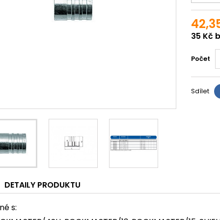
42,3
35 Kč 
Počet
Sdílet
DETAILY PRODUKTU
né s: