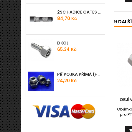
ozonu,
vlivům
2SC HADICE GATES PROV
EN 856
Použi
Cena
84,70 Kč
9 DALŠ
minerá
glykoly,
emul
+
DKOL
Cena
65,34 Kč
PŘÍPOJKA PŘÍMÁ (HRDLO) GES - WD
Cena
24,20 Kč
OBJÍM
Objímk
pro PT