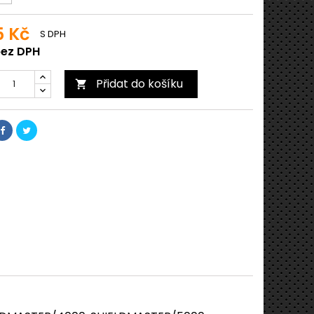
5 Kč
S DPH
bez DPH
Přidat do košíku
