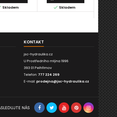
Př



Skladem
Skladem

KONTAKT
jsc-hydraulika.cz
U Prostředního mlýna 1996
393 01 Pelhřimov
Telefon:
777 224 269
E-mail:
prodejna@jsc-hydraulika.cz
SLEDUJTE NÁS