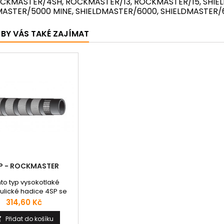
OCKMASTER/4SH, ROCKMASTER/13, ROCKMASTER/15, SHIE
MASTER/5000 MINE, SHIELDMASTER/6000, SHIELDMASTER/
BY VÁS TAKÉ ZAJÍMAT
P - ROCKMASTER
to typ vysokotlaké
ulické hadice 4SP se
i spirálními oplety s
Cena
314,60 Kč
m ze syntetické pryže
rémní odolností proti
Přidat do košíku
