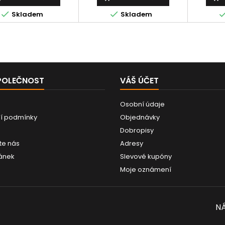


Skladem
Skladem
POLEČNOST
VÁŠ ÚČET
Osobní údaje
í podmínky
Objednávky
Dobropisy
te nás
Adresy
ánek
Slevové kupóny
Moje oznámení
NÁ