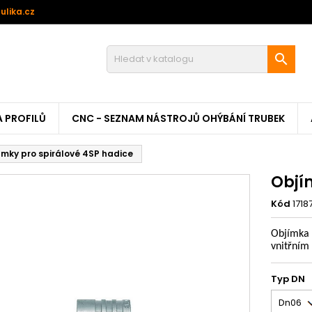
ulika.cz

A PROFILŮ
CNC - SEZNAM NÁSTROJŮ OHÝBÁNÍ TRUBEK
ímky pro spirálové 4SP hadice
Objí
Kód
1718
Objímka 
vnitřním
Typ DN