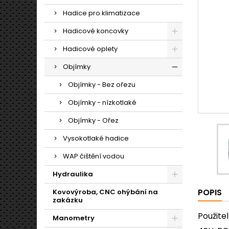
Hadice pro klimatizace
Hadicové koncovky
Hadicové oplety
Objímky
Objímky - Bez ořezu
Objímky - nízkotlaké
Objímky - Ořez
Vysokotlaké hadice
WAP čištění vodou
Hydraulika
POPIS
Kovovýroba, CNC ohýbání na
zakázku
Použitel
Manometry