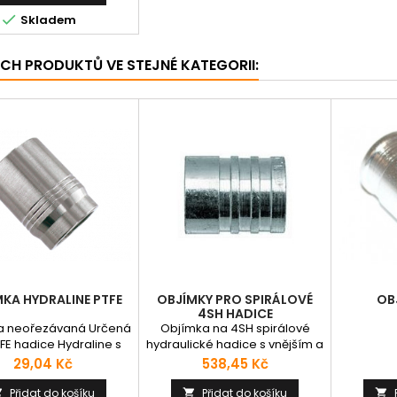
 otěru a povětrnostním

Skladem
, odpovídající normám
 4SP, ISO 3862-1 4SP.
tí: Hadice vhodná pro
ÍCH PRODUKTŮ VE STEJNÉ KATEGORII:
lní, rostlinné oleje a
 syntetické oleje, vodní
ze. Pracovní teplota
125°C. Množství...
KA HYDRALINE PTFE
OBJÍMKY PRO SPIRÁLOVÉ
OBJ
4SH HADICE
a neořezávaná Určená
Objímka na 4SH spirálové
FE hadice Hydraline s
hydraulické hadice s vnějším a
nerez. opletem
vnitřním ořezem pro dokonalé
Cena
Cena
29,04 Kč
538,45 Kč
držení maximálního tlaku.
Přidat do košíku
Přidat do košíku


