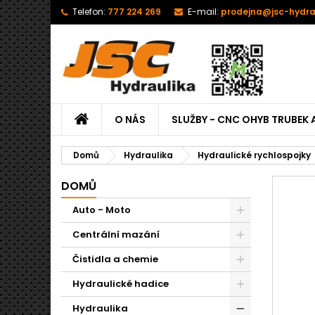
Telefon:
777 224 269
E-mail:
prodejna@jsc-hydra
O NÁS
SLUŽBY - CNC OHYB TRUBEK 
Domů
Hydraulika
Hydraulické rychlospojky
DOMŮ
Auto - Moto
Centrální mazání
Čistidla a chemie
Hydraulické hadice
Hydraulika