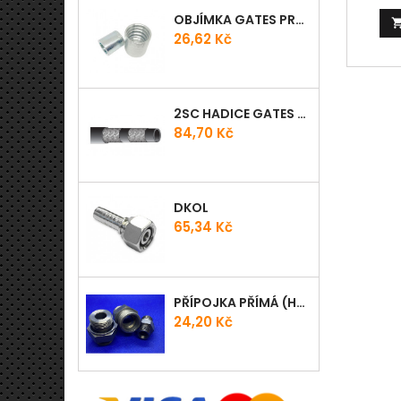
ISO1602
OBJÍMKA GATES PRO-V
propoje
Cena
26,62 Kč
s potře
kapali
minimá
označov
rychlo
2SC HADICE GATES PROV
Prov
Cena
84,70 Kč
rychl
Provoz
DKOL
Cena
65,34 Kč
PŘÍPOJKA PŘÍMÁ (HRDLO) GES - WD
Cena
24,20 Kč