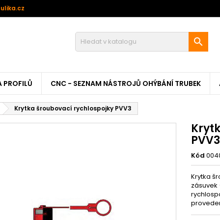
ulika.cz

A PROFILŮ
CNC - SEZNAM NÁSTROJŮ OHÝBÁNÍ TRUBEK
Krytka šroubovací rychlospojky PVV3
Kryt
PVV3
Kód
004
Krytka š
zásuvek 
rychlosp
proveden