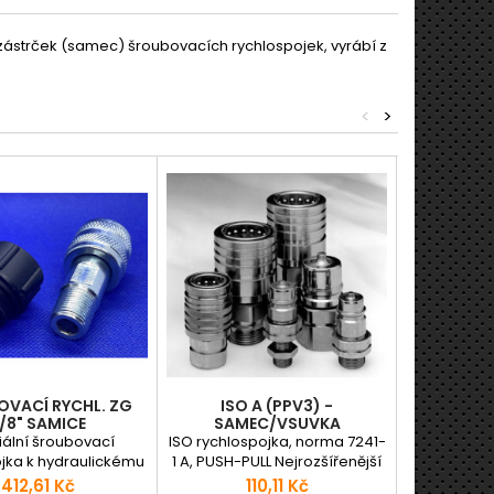
zástrček (samec) šroubovacích rychlospojek, vyrábí z
<
>
VACÍ RYCHL. ZG
ISO A (PPV3) -
BEZODKAP
/8" SAMICE
SAMEC/VSUVKA
ální šroubovací
ISO rychlospojka, norma 7241-
Bezodkapo
jka k hydraulickému
1 A, PUSH-PULL Nejrozšířenější
DNP PTL4 je
dáku Válec: FPY- 10 t
typ rychlospojky v zemědělství
propojení h
Cena
Cena
C
412,61 Kč
110,11 Kč
2