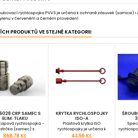
oubovací rychlospojka PVV3 je určena k ochraně zásuvek (samice) i 
ylenu v červeném a černém provedení.
ŠÍCH PRODUKTŮ VE STEJNÉ KATEGORII:
16028 CRP SAMEC S
KRYTKA RYCHLOSPOJKY
ŠROUBO
ELIM. TLAKU
ISO-A
3
apová rychlospojka -
Plastová krytka ISO
Speci
strčka (samec) s
rychlospojky je určena k
rychlospo
inátorem tlaku CRP
ochraně zásuvek i zástrček
válci/zve
Cena
Cena
868,78 Kč
43,56 Kč