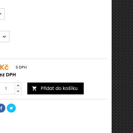
 Kč
S DPH
bez DPH
Přidat do košíku
