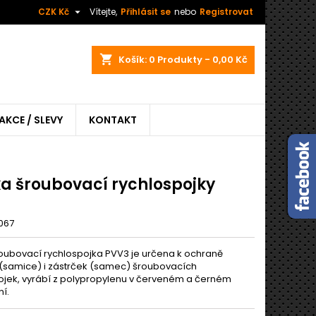

CZK Kč
Vítejte,
Přihlásit se
nebo
Registrovat
shopping_cart
Košík:
0
Produkty - 0,00 Kč
AKCE / SLEVY
KONTAKT
ka šroubovací rychlospojky
067
roubovací rychlospojka PVV3 je určena k ochraně
(samice) i zástrček (samec) šroubovacích
ojek, vyrábí z polypropylenu v červeném a černém
í.