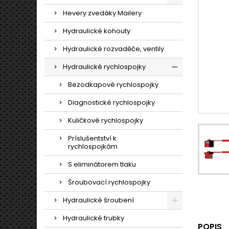
Hevery zvedáky Mailery
Hydraulické kohouty
Hydraulické rozvaděče, ventily
Hydraulické rychlospojky
Bezodkapové rychlospojky
Diagnostické rychlospojky
Kuličkové rychlospojky
Príslušentství k
rychlospojkám
S eliminátorem tlaku
Šroubovací rychlospojky
Hydraulické šroubení
Hydraulické trubky
POPIS