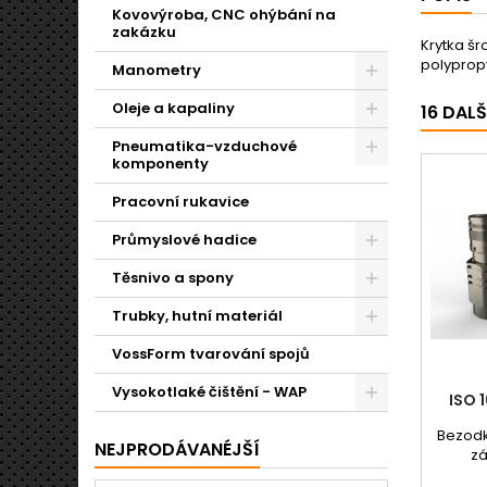
Kovovýroba, CNC ohýbání na
zakázku
Krytka šr
polyprop
Manometry
Oleje a kapaliny
16 DAL
Pneumatika-vzduchové
komponenty
Pracovní rukavice
Průmyslové hadice
Těsnivo a spony
Trubky, hutní materiál
VossForm tvarování spojů
Vysokotlaké čištění - WAP
ISO 
Bezodk
NEJPRODÁVANÉJŠÍ
zá
elim