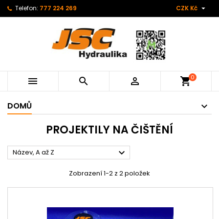

Telefon:
777 224 269
CZK Kč
0



shopping_cart
DOMŮ
PROJEKTILY NA ČIŠTĚNÍ

Název, A až Z
Zobrazení 1-2 z 2 položek