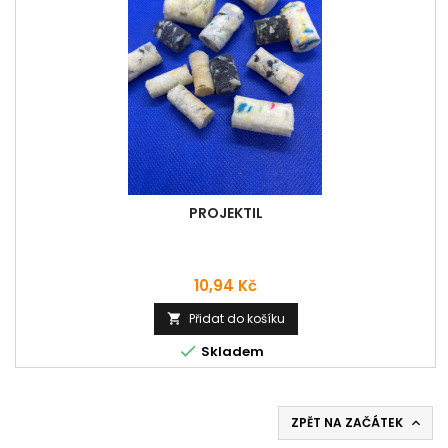
PROJEKTIL
Cena
10,94 Kč
Přidat do košíku


Skladem
ZPĚT NA ZAČÁTEK
