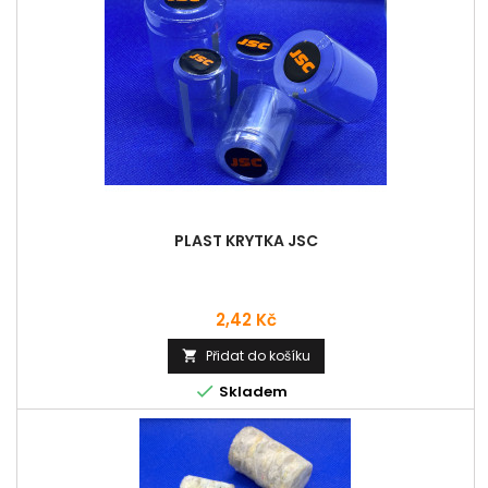
PLAST KRYTKA JSC
Cena
2,42 Kč
Přidat do košíku


Skladem